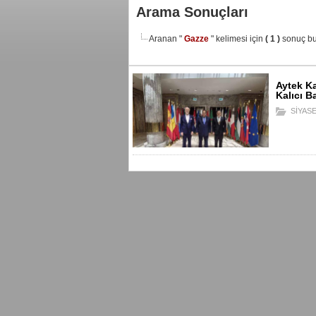
Arama Sonuçları
Aranan "
Gazze
" kelimesi için
( 1 )
sonuç bu
Aytek K
Kalıcı 
SİYAS