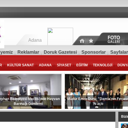
Adana
yemiz
Reklamlar
Doruk Gazetesi
Sponsorlar
Sayfalar
R
KÜLTÜR SANAT
ADANA
SİYASET
EĞİTİM
TEKNOLOJİ
DÜNY
eyhan Belediyesi Meclisi'nde Hayvan
Müdür Emre Duru; "Damla'nın Fırçası
Barınağı Gündemi
ni açtı
Biz