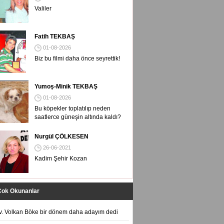
Valiler
Fatih TEKBAŞ
01-08-2026
Biz bu filmi daha önce seyrettik!
Yumoş-Minik TEKBAŞ
01-08-2026
Bu köpekler toplatılıp neden
saatlerce güneşin altında kaldı?
Nurgül ÇÖLKESEN
26-06-2021
Kadim Şehir Kozan
Çok Okunanlar
v. Volkan Böke bir dönem daha adayım dedi