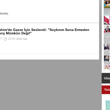
lundu.
ahire'de Gazze İçin Seslendi: "Soykırım Sona Ermeden
Barış Mümkün Değil"
ET
07-07-2026 Salı
Ulus
Yaza