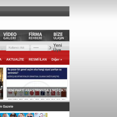
Yeni
Üye
A
AKTUALİTE
RESMİ İLAN
Diğer »
"
YENİ PARTİ ARAŞTIRMADA 1.NCİ ÇIKTI
im Gazete