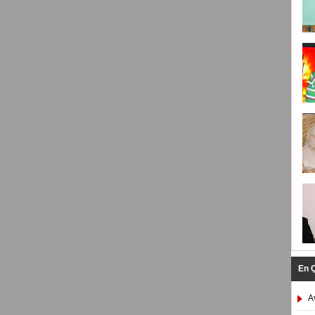
En 
A