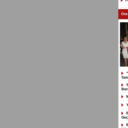
B
Öne
San
Bar
Geçi