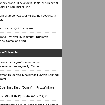
andex Maps, Türkiye’de kullanıcılar birbirlerini
alarına yardımcı oluyor
üngör Geçer yaz spor kurslarında çocuklarla
ştu
ıldırım’dan ÇGC’ye ziyaret
dana Emniyeti 15 Temmuz'u Dualar ve
ansı Görsellerle Andı
Son Eklenenler
Damla’nın Fırçası” Resim Sergisi
tseverlerden Yoğun İlgi Gördü
eyhan Belediyesi Meclisi'nde Hayvan Barınağı
demi
üdür Emre Duru; "Damla'nın Fırçası" ni açtı
ENİ PARTİ ARAŞTIRMADA 1.NCİ ÇIKTI