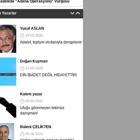
adelede "Adana Operasyonu" Vurgusu
tı Yazarlar
Yusuf ASLAN
16-03-2026
Adalet, toplum vicdanıyla dengelenir
Doğan Kuşman
13-06-2023
DİN İBADET DEĞİL HİDAYETTİR!
Kalem yazar
05-03-2023
Ufuğu göremeyen tekinsiz
danışman!
Bülent ÇELİKTEN
30-06-2021