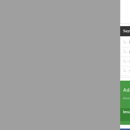
Sayf
Ad
Günc
İms