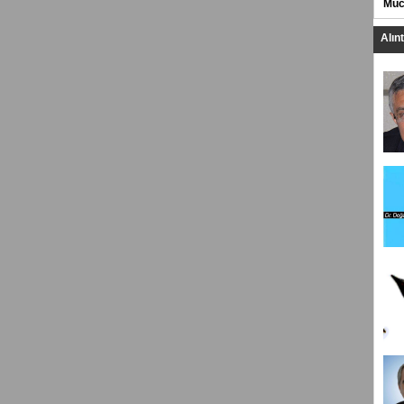
Müc
Alın