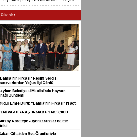
urkay Karatepe Afyonkarahisar'da Ele Geçirildi
 Çıkanlar
“Damla’nın Fırçası” Resim Sergisi
atseverlerden Yoğun İlgi Gördü
Seyhan Belediyesi Meclisi'nde Hayvan
ınağı Gündemi
Müdür Emre Duru; "Damla'nın Fırçası" ni açtı
YENİ PARTİ ARAŞTIRMADA 1.NCİ ÇIKTI
Burkay Karatepe Afyonkarahisar'da Ele
rildi
Bakan Çiftçi’den Suç Örgütleriyle