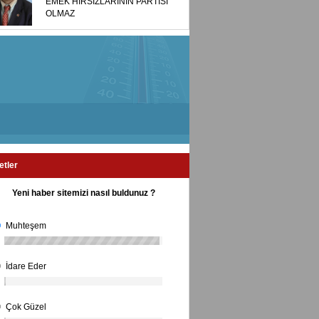
EMEK HIRSIZLARININ PARTİSİ
OLMAZ
etler
Yeni haber sitemizi nasıl buldunuz ?
Muhteşem
İdare Eder
Çok Güzel