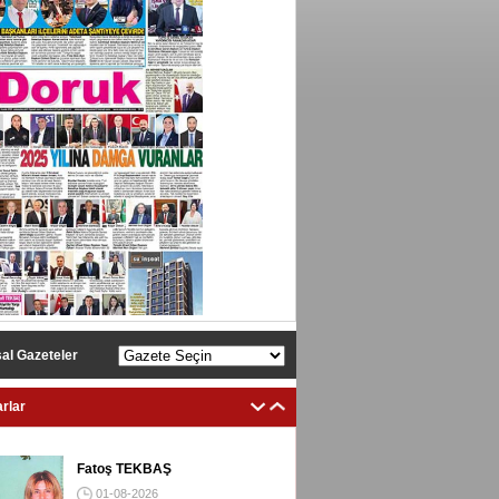
al Gazeteler
rlar
Fatoş TEKBAŞ
01-08-2026