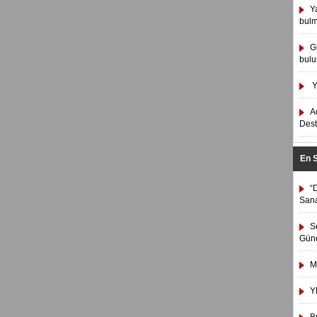
Y
bulm
G
bulu
Y
A
Dest
En 
“
Sana
S
Gün
M
Y