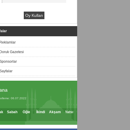
alar
Reklamlar
Doruk Gazetesi
Sponsorlar
Sayfalar
ana
elleme: 06.07.2022
ak
Sabah
Öğle
İkindi
Akşam
Yatsı