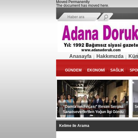
Moved Permanently
The document has moved
here
.
Anasayfa
Hakkımızda
Kün
GÜNDEM
EKONOMİ
SAĞLIK
SPO
“Damla’nın Fırçası” Resim Sergisi
S
Sanatseverlerden Yoğun İlgi Gördü
Kelime ile Arama