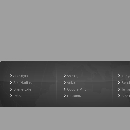
Haber Yazılımı
Anasayfa
Astroloji
Küny
Site Haritası
Anketler
Face
Sitene Ekle
Google Ping
Twitte
RSS Feed
Hakkımızda
Bize 