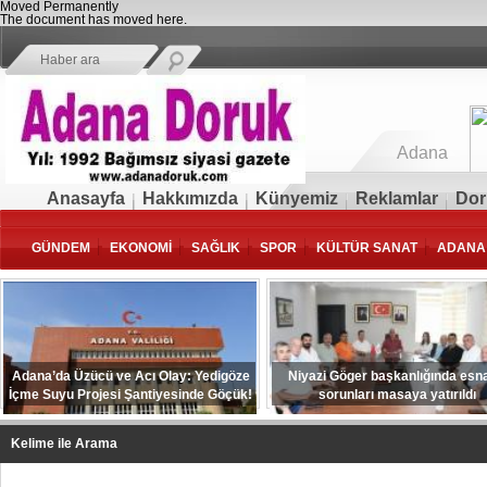
Moved Permanently
The document has moved
here
.
Adana
Anasayfa
Hakkımızda
Künyemiz
Reklamlar
Dor
GÜNDEM
EKONOMİ
SAĞLIK
SPOR
KÜLTÜR SANAT
ADANA
Adana’da Üzücü ve Acı Olay: Yedigöze
Niyazi Göger başkanlığında esna
İçme Suyu Projesi Şantiyesinde Göçük!
sorunları masaya yatırıldı
Kelime ile Arama