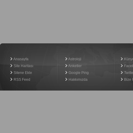
Haber Yazılımı
Anasayfa
Astroloji
Küny
Site Haritası
Anketler
Face
Sitene Ekle
Google Ping
Twitte
RSS Feed
Hakkımızda
Bize 