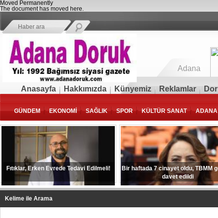
Moved Permanently
The document has moved
here
.
Adana
Anasayfa
Hakkımızda
Künyemiz
Reklamlar
Dor
GÜNDEM
EKONOMİ
SAĞLIK
SPOR
KÜLTÜR SANAT
ADANA
Fıtıklar, Erken Evrede Tedavi Edilmeli!
Bir haftada 7 cinayet oldu, TBMM 
davet edildi
Kelime ile Arama