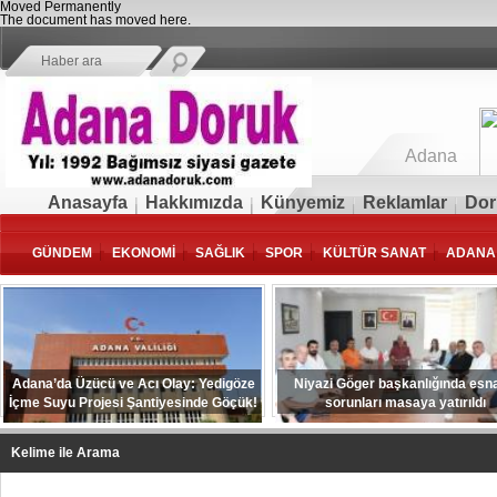
Moved Permanently
The document has moved
here
.
Adana
Anasayfa
Hakkımızda
Künyemiz
Reklamlar
Dor
GÜNDEM
EKONOMİ
SAĞLIK
SPOR
KÜLTÜR SANAT
ADANA
Adana’da Üzücü ve Acı Olay: Yedigöze
Niyazi Göger başkanlığında esna
İçme Suyu Projesi Şantiyesinde Göçük!
sorunları masaya yatırıldı
Kelime ile Arama