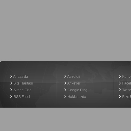
Haber Yazılımı
Anasayfa
Astroloji
Küny
Site Haritası
Anketler
Face
Sitene Ekle
Google Ping
Twitte
RSS Feed
Hakkımızda
Bize 