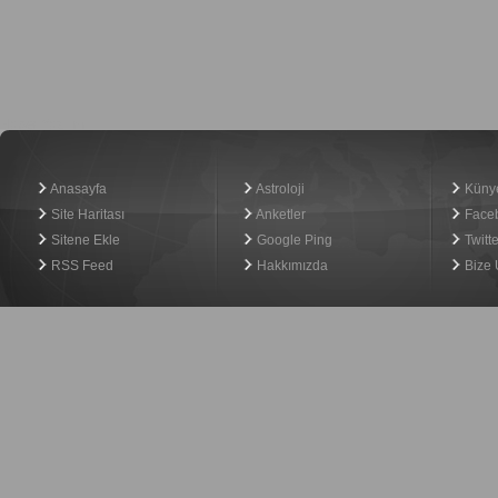
Haber Yazılımı
Anasayfa
Astroloji
Küny
Site Haritası
Anketler
Face
Sitene Ekle
Google Ping
Twitte
RSS Feed
Hakkımızda
Bize 