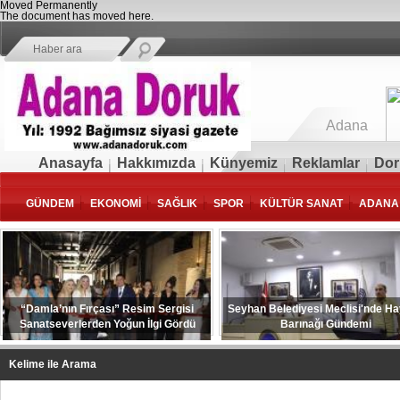
Moved Permanently
The document has moved
here
.
Adana
Anasayfa
Hakkımızda
Künyemiz
Reklamlar
Dor
GÜNDEM
EKONOMİ
SAĞLIK
SPOR
KÜLTÜR SANAT
ADANA
“Damla’nın Fırçası” Resim Sergisi
Seyhan Belediyesi Meclisi'nde H
Sanatseverlerden Yoğun İlgi Gördü
Barınağı Gündemi
Kelime ile Arama