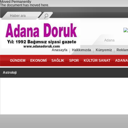
Moved Permanently
The document has moved
here
.
Adana
Anasayfa
Hakkımızda
Künyemiz
Reklam
GÜNDEM
EKONOMİ
SAĞLIK
SPOR
KÜLTÜR SANAT
ADANA
Astroloji