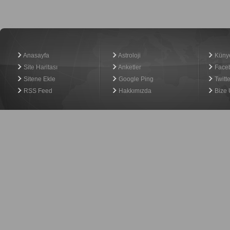
Haber Yazılımı
Anasayfa
Astroloji
Küny
Site Haritası
Anketler
Face
Sitene Ekle
Google Ping
Twitte
RSS Feed
Hakkımızda
Bize 