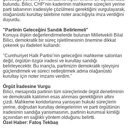
bulundu. Bilici, CHP’nin kaderinin mahkeme süreçleri yerine
parti tabanının iradesiyle çözülmesi gerektiğini vurgulayarak,
olağanüstü kurultay talebine noter aracılığıyla imza verdiğini
duyurdu.
"Partinin Geleceğini Sandık Belirlemeli"
Konuya ilişkin değerlendirmelerde bulunan Milletvekili Bilal
Bilici, demokratik bir süreç işletilmesinin önemine dikkat
çekerek şu ifadeleri kullandı:
"Cumhuriyet Halk Partisi’nin geleceğini mahkeme salonları
değil, örgütün özgür iradesi ve kurultay sandığı
belirleyecektir. Bu inançla, partimizin demokratik işleyişini
güçlendirmek ve süreci netleştirmek adına olağanüstü
kurultay için noter imzamı verdim."
Örgüt İradesine Vurgu
Bilici, mesajında partinin tüm süreçlerinde örgüt denetiminin
ve demokratik katılımın esas alınması gerektiğinin altını
çizdi. Mahkeme koridorlarına yansıyan hukuki süreçlerin
yerine, doğrudan kurultay delegelerinin ve parti örgütünün
iradesinin sandığa yansımasının, partinin kurumsal kimliği
açısından en sağlıklı yöntem olduğunu belirtti.
Özel Haber: Fatoş Tekbaş