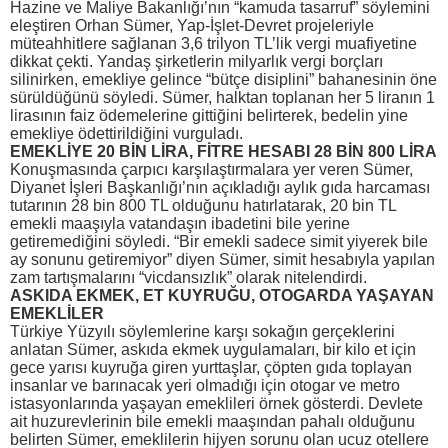
Hazine ve Maliye Bakanlığı’nın “kamuda tasarruf” söylemini
eleştiren Orhan Sümer, Yap-İşlet-Devret projeleriyle
müteahhitlere sağlanan 3,6 trilyon TL’lik vergi muafiyetine
dikkat çekti. Yandaş şirketlerin milyarlık vergi borçları
silinirken, emekliye gelince “bütçe disiplini” bahanesinin öne
sürüldüğünü söyledi. Sümer, halktan toplanan her 5 liranın 1
lirasının faiz ödemelerine gittiğini belirterek, bedelin yine
emekliye ödettirildiğini vurguladı.
EMEKLİYE 20 BİN LİRA, FİTRE HESABI 28 BİN 800 LİRA
Konuşmasında çarpıcı karşılaştırmalara yer veren Sümer,
Diyanet İşleri Başkanlığı’nın açıkladığı aylık gıda harcaması
tutarının 28 bin 800 TL olduğunu hatırlatarak, 20 bin TL
emekli maaşıyla vatandaşın ibadetini bile yerine
getiremediğini söyledi. “Bir emekli sadece simit yiyerek bile
ay sonunu getiremiyor” diyen Sümer, simit hesabıyla yapılan
zam tartışmalarını “vicdansızlık” olarak nitelendirdi.
ASKIDA EKMEK, ET KUYRUĞU, OTOGARDA YAŞAYAN
EMEKLİLER
Türkiye Yüzyılı söylemlerine karşı sokağın gerçeklerini
anlatan Sümer, askıda ekmek uygulamaları, bir kilo et için
gece yarısı kuyruğa giren yurttaşlar, çöpten gıda toplayan
insanlar ve barınacak yeri olmadığı için otogar ve metro
istasyonlarında yaşayan emeklileri örnek gösterdi. Devlete
ait huzurevlerinin bile emekli maaşından pahalı olduğunu
belirten Sümer, emeklilerin hijyen sorunu olan ucuz otellere