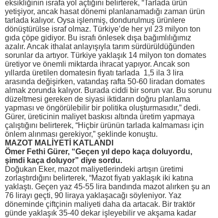
eksikliğinin israfa yol açtığını belirterek, “Tarlada ürün
yetişiyor, ancak hasat dönemi planlanamadığı zaman ürün
tarlada kalıyor. Oysa işlenmiş, dondurulmuş ürünlere
dönüştürülse israf olmaz. Türkiye’de her yıl 23 milyon ton
gıda çöpe gidiyor. Bu israfı önlesek dışa bağımlılığımız
azalır. Ancak ithalat anlayışıyla tarım sürdürüldüğünden
sorunlar da artıyor. Türkiye yaklaşık 14 milyon ton domates
üretiyor ve önemli miktarda ihracat yapıyor. Ancak son
yıllarda üretilen domatesin fiyatı tarlada 1,5 ila 3 lira
arasında değişirken, vatandaş rafta 50-60 liradan domates
almak zorunda kalıyor. Burada ciddi bir sorun var. Bu sorunu
düzeltmesi gereken de siyasi iktidarın doğru planlama
yapması ve öngörülebilir bir politika oluşturmasıdır,” dedi.
Gürer, üreticinin maliyet baskısı altında üretim yapmaya
çalıştığını belirterek, “Hiçbir ürünün tarlada kalmaması için
önlem alınması gerekiyor,” şeklinde konuştu.
MAZOT MALİYETİ KATLANDI
Ömer Fethi Gürer, “Geçen yıl depo kaça doluyordu,
şimdi kaça doluyor” diye sordu.
Doğukan Eker, mazot maliyetlerindeki artışın üretimi
zorlaştırdığını belirterek, “Mazot fiyatı yaklaşık iki katına
yaklaştı. Geçen yaz 45-55 lira bandında mazot alırken şu an
76 lirayı geçti, 90 liraya yaklaşacağı söyleniyor. Yaz
döneminde çiftçinin maliyeti daha da artacak. Bir traktör
günde yaklaşık 35-40 dekar işleyebilir ve akşama kadar