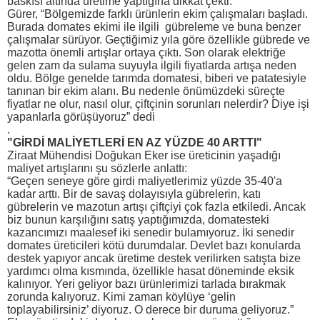
baskısı altında üretime yaptığına dikkat çekti.
Gürer, “Bölgemizde farklı ürünlerin ekim çalışmaları başladı.
Burada domates ekimi ile ilgili gübreleme ve buna benzer
çalışmalar sürüyor. Geçtiğimiz yıla göre özellikle gübrede ve
mazotta önemli artışlar ortaya çıktı. Son olarak elektriğe
gelen zam da sulama suyuyla ilgili fiyatlarda artışa neden
oldu. Bölge genelde tarımda domatesi, biberi ve patatesiyle
tanınan bir ekim alanı. Bu nedenle önümüzdeki süreçte
fiyatlar ne olur, nasıl olur, çiftçinin sorunları nelerdir? Diye işi
yapanlarla görüşüyoruz” dedi
.
"GİRDİ MALİYETLERİ EN AZ YÜZDE 40 ARTTI"
Ziraat Mühendisi Doğukan Eker ise üreticinin yaşadığı
maliyet artışlarını şu sözlerle anlattı:
“Geçen seneye göre girdi maliyetlerimiz yüzde 35-40'a
kadar arttı. Bir de savaş dolayısıyla gübrelerin, katı
gübrelerin ve mazotun artışı çiftçiyi çok fazla etkiledi. Ancak
biz bunun karşılığını satış yaptığımızda, domatesteki
kazancımızı maalesef iki senedir bulamıyoruz. İki senedir
domates üreticileri kötü durumdalar. Devlet bazı konularda
destek yapıyor ancak üretime destek verilirken satışta bize
yardımcı olma kısmında, özellikle hasat döneminde eksik
kalınıyor. Yeri geliyor bazı ürünlerimizi tarlada bırakmak
zorunda kalıyoruz. Kimi zaman köylüye ‘gelin
toplayabilirsiniz’ diyoruz. O derece bir duruma geliyoruz.”