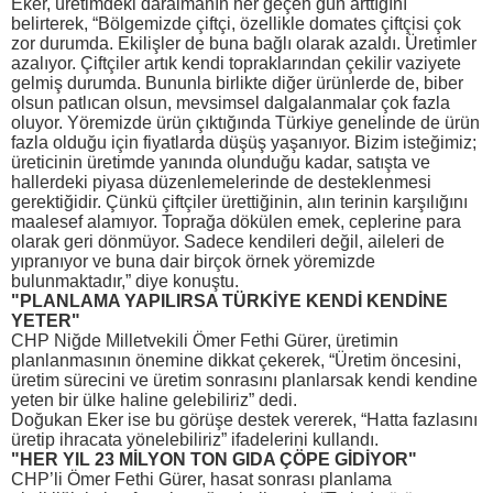
Eker, üretimdeki daralmanın her geçen gün arttığını
belirterek, “Bölgemizde çiftçi, özellikle domates çiftçisi çok
zor durumda. Ekilişler de buna bağlı olarak azaldı. Üretimler
azalıyor. Çiftçiler artık kendi topraklarından çekilir vaziyete
gelmiş durumda. Bununla birlikte diğer ürünlerde de, biber
olsun patlıcan olsun, mevsimsel dalgalanmalar çok fazla
oluyor. Yöremizde ürün çıktığında Türkiye genelinde de ürün
fazla olduğu için fiyatlarda düşüş yaşanıyor. Bizim isteğimiz;
üreticinin üretimde yanında olunduğu kadar, satışta ve
hallerdeki piyasa düzenlemelerinde de desteklenmesi
gerektiğidir. Çünkü çiftçiler ürettiğinin, alın terinin karşılığını
maalesef alamıyor. Toprağa dökülen emek, ceplerine para
olarak geri dönmüyor. Sadece kendileri değil, aileleri de
yıpranıyor ve buna dair birçok örnek yöremizde
bulunmaktadır,” diye konuştu.
"PLANLAMA YAPILIRSA TÜRKİYE KENDİ KENDİNE
YETER"
CHP Niğde Milletvekili Ömer Fethi Gürer, üretimin
planlanmasının önemine dikkat çekerek, “Üretim öncesini,
üretim sürecini ve üretim sonrasını planlarsak kendi kendine
yeten bir ülke haline gelebiliriz” dedi.
Doğukan Eker ise bu görüşe destek vererek, “Hatta fazlasını
üretip ihracata yönelebiliriz” ifadelerini kullandı.
"HER YIL 23 MİLYON TON GIDA ÇÖPE GİDİYOR"
CHP’li Ömer Fethi Gürer, hasat sonrası planlama