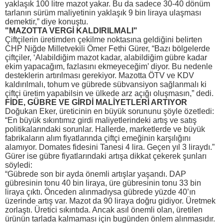
yaklaşık 100 litre mazot yakar. Bu da sadece 30-40 dönüm
tarlanın sürüm maliyetinin yaklaşık 9 bin liraya ulaşması
demektir,” diye konuştu.
"MAZOTTA VERGİ KALDIRILMALI"
Çiftçilerin üretimden çekilme noktasına geldiğini belirten
CHP Niğde Milletvekili Ömer Fethi Gürer, “Bazı bölgelerde
çiftçiler, ‘Alabildiğim mazot kadar, alabildiğim gübre kadar
ekim yapacağım, fazlasını ekmeyeceğim’ diyor. Bu nedenle
desteklerin artırılması gerekiyor. Mazotta ÖTV ve KDV
kaldırılmalı, tohum ve gübrede sübvansiyon sağlanmalı ki
çiftçi üretim yapabilsin ve ülkede arz açığı oluşmasın,” dedi.
FİDE, GÜBRE VE GİRDİ MALİYETLERİ ARTIYOR
Doğukan Eker, üreticinin en büyük sorununu şöyle özetledi:
“En büyük sıkıntımız girdi maliyetlerindeki artış ve satış
politikalarındaki sorunlar. Hallerde, marketlerde ve büyük
fabrikaların alım fiyatlarında çiftçi emeğinin karşılığını
alamıyor. Domates fidesini Tanesi 4 lira. Geçen yıl 3 liraydı.”
Gürer ise gübre fiyatlarındaki artışa dikkat çekerek şunları
söyledi:
“Gübrede son bir ayda önemli artışlar yaşandı. DAP
gübresinin tonu 40 bin liraya, üre gübresinin tonu 33 bin
liraya çıktı. Önceden alınmadıysa gübrede yüzde 40’ın
üzerinde artış var. Mazot da 90 liraya doğru gidiyor. Üretmek
zorlaştı. Üretici sıkıntıda. Ancak asıl önemli olan, üretilen
ürünün tarlada kalmaması için bugünden önlem alınmasıdır.