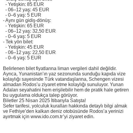
- Yetişkin: 85 EUR
- 06–12 yaş: 45 EUR
- 0–6 yaş: 5 EUR
- Aynı gün gidiş-dönüş:
- Yetişkin: 65 EUR
- 06–12 yaş: 32,50 EUR
- 0–6 yaş: 5 EUR
- Tek yön bilet:
- Yetişkin: 45 EUR
- 06–12 yaş: 22,50 EUR
- 0–6 yaş: 5 EUR
Belirlenen bilet fiyatlarına liman vergileri dahil değildir.
Ayrıca, Yunanistan’ın yaz sezonunda sunduğu kapıda vize
kolaylığı sayesinde Türk vatandaşlarına, Schengen vizesi
almadan Rodos’u ziyaret etme kolaylığı sunuluyor. Yunan
Adaları seyahatini hem erişilebilir hem de pratik hale getiren
bu uygulama oldukça talep görüyor.
Biletler 25 Nisan 2025 İtibarıyla Satışta!
Sefer tarifesi, yolculuk kuralları hakkında detaylı bilgi almak
ve Fethiye’den kalkan deniz otobüsünde Rodos’a yerinizi
ayırtmak için www.ido.com.tr’yi ziyaret edin.