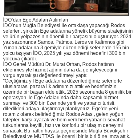
İDO’dan Ege Adaları Atılımları
İDO’nun Muğla Belediyesi ile ortaklaşa yapacağı Rodos
seferleri, şirketin Ege adalarına yönelik büyüme stratejisinin
ve ürün yelpazesinin önemli bir parçasını oluşturuyor. 2024
yaz sezonunda Samos, Patmos, Leros ve Kalimnos gibi
Yunan adalarına 3 gemiyle düzenlediği seferlerde 155 bin
yolcu taşıyan İDO, 2025 yılı yaz dönemi hedefini 300 bin
yolcuya çıkardı.
İDO Genel Müdürü Dr. Murat Orhan, Rodos hattının
eklenmesiyle hizmet ağının daha da genişleyeceğini
vurgulayarak şu değerlendirmeyi yaptı:
“Geçtiğimiz yıl Ege adalarına düzenlediğimiz seferlerle
uluslararası pazara ilk adımımızı attık ve hedefimizin
üzerinde bir başarı elde ettik. 2025 sezonunda 8 gemilik bir
operasyon ile Ege Adaları’nda daha kapsamlı hizmet
sunmayı ve 300 bin üzerinde yerli ve yabancı turisti,
diledikleri adaya ulaştırmayı planlıyoruz. Ege’de yeni
rotamız olarak belirlediğimiz Rodos Adası, gelen yoğun
talepleri karşılayacak ve hem yerli hem yabancı seyahat
tutkunlarına keyifli, hızlı ve konforlu bir ulaşım deneyimi
sunacak. Bu hattın hayata geçmesinde Muğla Büyükşehir
Belediyesi ve MUTTAŞ ile önemli bir iş birliğine imza attık.