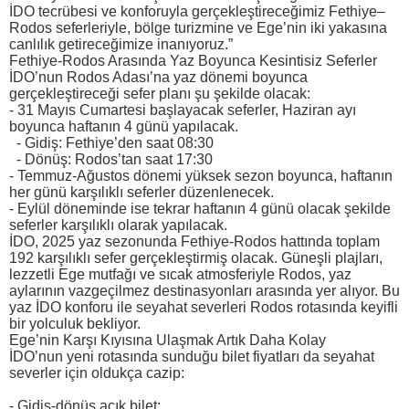
İDO tecrübesi ve konforuyla gerçekleştireceğimiz Fethiye–
Rodos seferleriyle, bölge turizmine ve Ege’nin iki yakasına
canlılık getireceğimize inanıyoruz.”
Fethiye-Rodos Arasında Yaz Boyunca Kesintisiz Seferler
İDO’nun Rodos Adası’na yaz dönemi boyunca
gerçekleştireceği sefer planı şu şekilde olacak:
- 31 Mayıs Cumartesi başlayacak seferler, Haziran ayı
boyunca haftanın 4 günü yapılacak.
- Gidiş: Fethiye’den saat 08:30
- Dönüş: Rodos’tan saat 17:30
- Temmuz-Ağustos dönemi yüksek sezon boyunca, haftanın
her günü karşılıklı seferler düzenlenecek.
- Eylül döneminde ise tekrar haftanın 4 günü olacak şekilde
seferler karşılıklı olarak yapılacak.
İDO, 2025 yaz sezonunda Fethiye-Rodos hattında toplam
192 karşılıklı sefer gerçekleştirmiş olacak. Güneşli plajları,
lezzetli Ege mutfağı ve sıcak atmosferiyle Rodos, yaz
aylarının vazgeçilmez destinasyonları arasında yer alıyor. Bu
yaz İDO konforu ile seyahat severleri Rodos rotasında keyifli
bir yolculuk bekliyor.
Ege’nin Karşı Kıyısına Ulaşmak Artık Daha Kolay
İDO’nun yeni rotasında sunduğu bilet fiyatları da seyahat
severler için oldukça cazip:
- Gidiş-dönüş açık bilet: