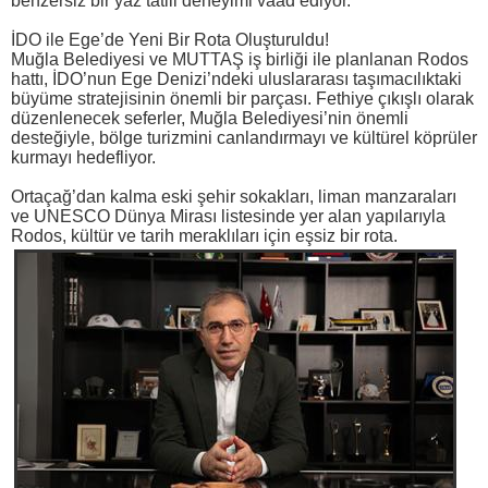
benzersiz bir yaz tatili deneyimi vaad ediyor.
İDO ile Ege’de Yeni Bir Rota Oluşturuldu!
Muğla Belediyesi ve MUTTAŞ iş birliği ile planlanan Rodos
hattı, İDO’nun Ege Denizi’ndeki uluslararası taşımacılıktaki
büyüme stratejisinin önemli bir parçası. Fethiye çıkışlı olarak
düzenlenecek seferler, Muğla Belediyesi’nin önemli
desteğiyle, bölge turizmini canlandırmayı ve kültürel köprüler
kurmayı hedefliyor.
Ortaçağ’dan kalma eski şehir sokakları, liman manzaraları
ve UNESCO Dünya Mirası listesinde yer alan yapılarıyla
Rodos, kültür ve tarih meraklıları için eşsiz bir rota.