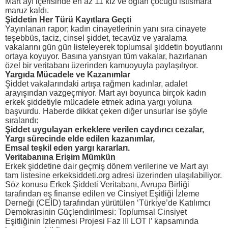
Mart ayı içerisinde en az 11 kız ve oğlan çocuğu istismara
maruz kaldı.
Şiddetin Her Türü Kayıtlara Geçti
Yayınlanan rapor; kadın cinayetlerinin yanı sıra cinayete
teşebbüs, taciz, cinsel şiddet, tecavüz ve yaralama
vakalarını gün gün listeleyerek toplumsal şiddetin boyutlarını
ortaya koyuyor. Basına yansıyan tüm vakalar, hazırlanan
özel bir veritabanı üzerinden kamuoyuyla paylaşılıyor.
Yargıda Mücadele ve Kazanımlar
Şiddet vakalarındaki artışa rağmen kadınlar, adalet
arayışından vazgeçmiyor. Mart ayı boyunca birçok kadın
erkek şiddetiyle mücadele etmek adına yargı yoluna
başvurdu. Haberde dikkat çeken diğer unsurlar ise şöyle
sıralandı:
Şiddet uygulayan erkeklere verilen caydırıcı cezalar,
Yargı sürecinde elde edilen kazanımlar,
Emsal teşkil eden yargı kararları.
Veritabanına Erişim Mümkün
Erkek şiddetine dair geçmiş dönem verilerine ve Mart ayı
tam listesine erkeksiddeti.org adresi üzerinden ulaşılabiliyor.
Söz konusu Erkek Şiddeti Veritabanı, Avrupa Birliği
tarafından eş finanse edilen ve Cinsiyet Eşitliği İzleme
Derneği (CEİD) tarafından yürütülen ‘Türkiye’de Katılımcı
Demokrasinin Güçlendirilmesi: Toplumsal Cinsiyet
Eşitliğinin İzlenmesi Projesi Faz III LOT I’ kapsamında