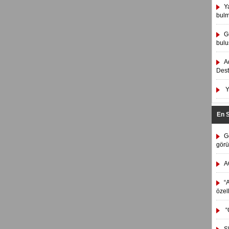
Y
bulm
G
bulu
A
Dest
Y
En 
G
görü
A
“A
özel
“