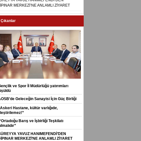
ÜREYYA YAVUZ HANIMEFENDİ’DEN
İPINAR MERKEZİ’NE ANLAMLI ZİYARET
 Çıkanlar
ençlik ve Spor İl Müdürlüğü yatırımları
üşüldü
AOSB’de Geleceğin Sanayisi İçin Güç Birliği
Askeri Hastane, kültür varlığıdır,
leştirilemez!”
Ortadoğu Barış ve İşbirliği Teşkilatı
lmalıdır”
SÜREYYA YAVUZ HANIMEFENDİ’DEN
İPINAR MERKEZİ’NE ANLAMLI ZİYARET