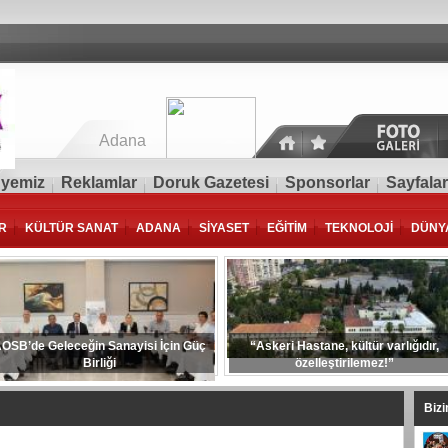
Adana
yemiz
Reklamlar
Doruk Gazetesi
Sponsorlar
Sayfalar
R
KÜLTÜR SANAT
ADANA
SİYASET
EĞİTİM
TEKNOLOJİ
DÜNY
OSB’de Geleceğin Sanayisi İçin Güç
“Askeri Hastane, kültür varlığıdır,
Birliği
özelleştirilemez!”
Biz