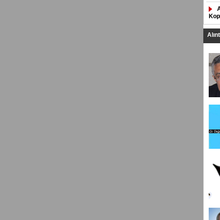
Kop
Alın