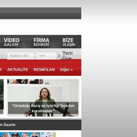
Yeni
Üye
A
AKTUALİTE
RESMİ İLAN
Diğer »
“Ortadoğu Barış ve İşbirliği Teşkilatı
kurulmalıdır”
im Gazete