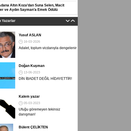
Adana Altın Koza’dan Suna Selen, Macit
er ve Aydın Sayman’a Emek Ödülü
tı Yazarlar
Yusuf ASLAN
16-03-2026
Adalet, toplum vicdanıyla dengelenir
Doğan Kuşman
13-06-2023
DİN İBADET DEĞİL HİDAYETTİR!
Kalem yazar
05-03-2023
Ufuğu göremeyen tekinsiz
danışman!
Bülent ÇELİKTEN