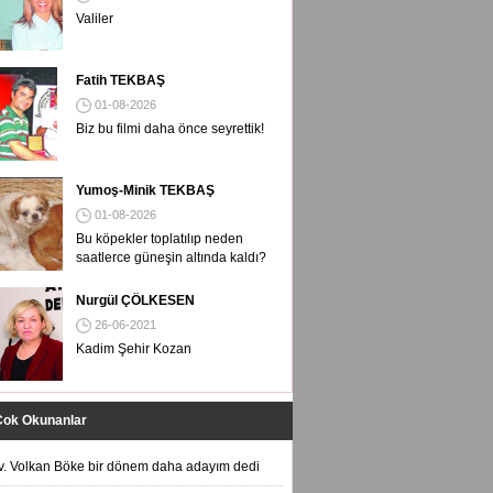
Valiler
Fatih TEKBAŞ
01-08-2026
Biz bu filmi daha önce seyrettik!
Yumoş-Minik TEKBAŞ
01-08-2026
Bu köpekler toplatılıp neden
saatlerce güneşin altında kaldı?
Nurgül ÇÖLKESEN
26-06-2021
Kadim Şehir Kozan
Çok Okunanlar
v. Volkan Böke bir dönem daha adayım dedi