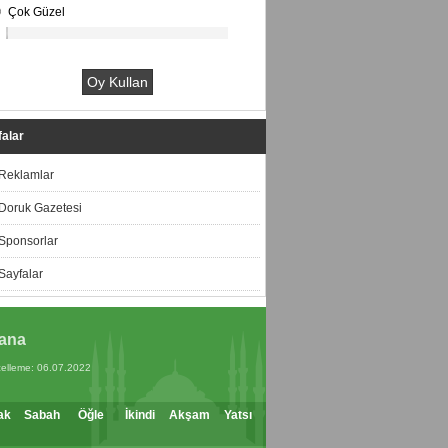
Çok Güzel
alar
Reklamlar
Doruk Gazetesi
Sponsorlar
Sayfalar
ana
elleme: 06.07.2022
ak
Sabah
Öğle
İkindi
Akşam
Yatsı