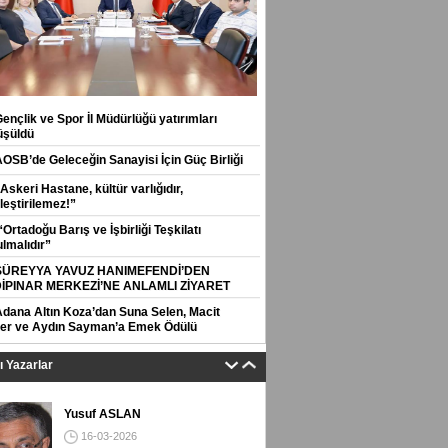
ençlik ve Spor İl Müdürlüğü yatırımları
üşüldü
AOSB’de Geleceğin Sanayisi İçin Güç Birliği
Askeri Hastane, kültür varlığıdır,
leştirilemez!”
Ortadoğu Barış ve İşbirliği Teşkilatı
lmalıdır”
SÜREYYA YAVUZ HANIMEFENDİ’DEN
İPINAR MERKEZİ’NE ANLAMLI ZİYARET
Adana Altın Koza’dan Suna Selen, Macit
er ve Aydın Sayman’a Emek Ödülü
tı Yazarlar
Yusuf ASLAN
16-03-2026