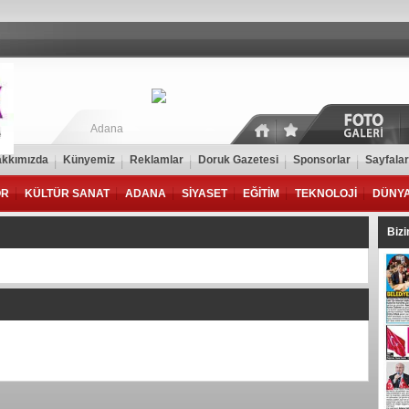
Adana
kkımızda
Künyemiz
Reklamlar
Doruk Gazetesi
Sponsorlar
Sayfalar
OR
KÜLTÜR SANAT
ADANA
SİYASET
EĞİTİM
TEKNOLOJİ
DÜNY
Biz