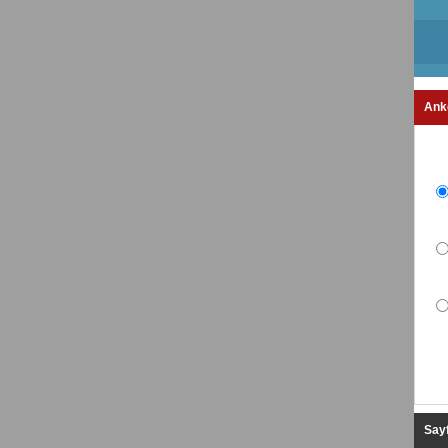
Ank
Sayf