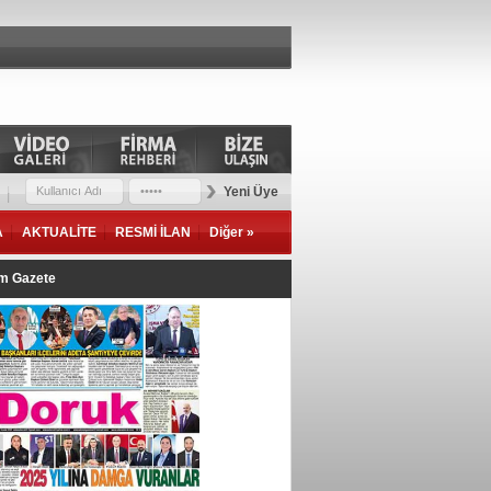
Yeni Üye
A
AKTUALİTE
RESMİ İLAN
Diğer »
im Gazete