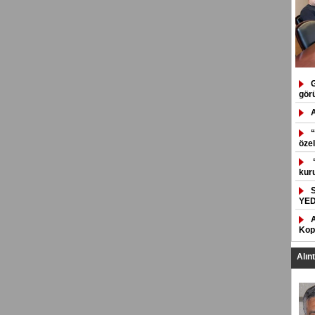
G
gör
“
özel
“
kuru
YED
Kop
Alın