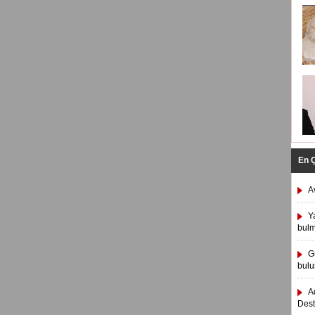
En 
A
Y
bulm
G
bulu
A
Dest