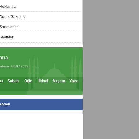
Reklamlar
Doruk Gazetesi
Sponsorlar
Sayfalar
ana
elleme: 06.07.2022
ak
Sabah
Öğle
İkindi
Akşam
Yatsı
ebook