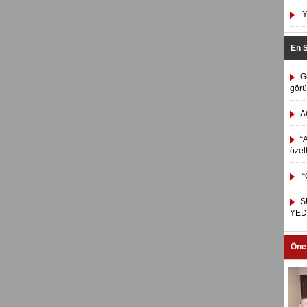
Y
En 
G
görü
A
“A
özel
“
S
YED
Öne