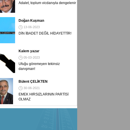
Adalet, toplum vicdanıyla dengelenir
Doğan Kuşman
13-06-2023
DİN İBADET DEĞİL HİDAYETTİR!
Kalem yazar
05-03-2023
Ufuğu göremeyen tekinsiz
danışman!
Bülent ÇELİKTEN
30-06-2021
EMEK HIRSIZLARININ PARTİSİ
OLMAZ