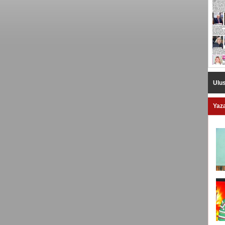
Ulus
Yaza