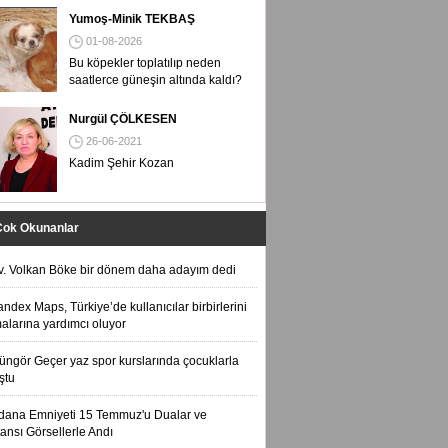
Yumoş-Minik TEKBAŞ
01-08-2026
Bu köpekler toplatılıp neden
saatlerce güneşin altında kaldı?
Nurgül ÇÖLKESEN
26-06-2021
Kadim Şehir Kozan
Çok Okunanlar
v. Volkan Böke bir dönem daha adayım dedi
andex Maps, Türkiye’de kullanıcılar birbirlerini
alarına yardımcı oluyor
üngör Geçer yaz spor kurslarında çocuklarla
ştu
dana Emniyeti 15 Temmuz'u Dualar ve
ansı Görsellerle Andı