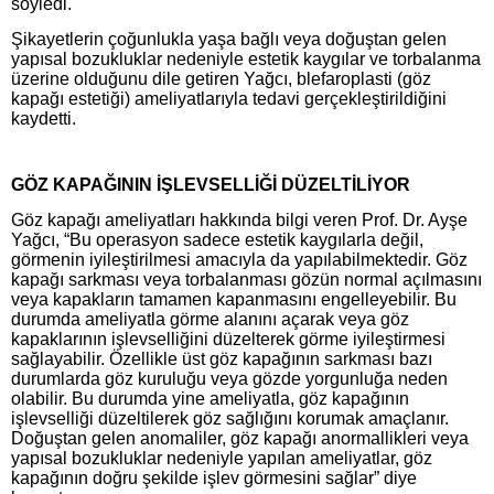
söyledi.
Şikayetlerin çoğunlukla yaşa bağlı veya doğuştan gelen
yapısal bozukluklar nedeniyle estetik kaygılar ve torbalanma
üzerine olduğunu dile getiren Yağcı, blefaroplasti (göz
kapağı estetiği) ameliyatlarıyla tedavi gerçekleştirildiğini
kaydetti.
GÖZ KAPAĞININ İŞLEVSELLİĞİ DÜZELTİLİYOR
Göz kapağı ameliyatları hakkında bilgi veren Prof. Dr. Ayşe
Yağcı, “Bu operasyon sadece estetik kaygılarla değil,
görmenin iyileştirilmesi amacıyla da yapılabilmektedir. Göz
kapağı sarkması veya torbalanması gözün normal açılmasını
veya kapakların tamamen kapanmasını engelleyebilir. Bu
durumda ameliyatla görme alanını açarak veya göz
kapaklarının işlevselliğini düzelterek görme iyileştirmesi
sağlayabilir. Özellikle üst göz kapağının sarkması bazı
durumlarda göz kuruluğu veya gözde yorgunluğa neden
olabilir. Bu durumda yine ameliyatla, göz kapağının
işlevselliği düzeltilerek göz sağlığını korumak amaçlanır.
Doğuştan gelen anomaliler, göz kapağı anormallikleri veya
yapısal bozukluklar nedeniyle yapılan ameliyatlar, göz
kapağının doğru şekilde işlev görmesini sağlar” diye