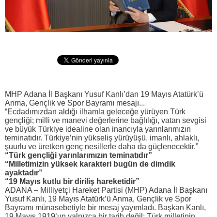
MHP Adana İl Başkanı Yusuf Kanlı’dan 19 Mayıs Atatürk’ü
Anma, Gençlik ve Spor Bayramı mesajı...
“Ecdadımızdan aldığı ilhamla geleceğe yürüyen Türk
gençliği; milli ve manevi değerlerine bağlılığı, vatan sevgisi
ve büyük Türkiye idealine olan inancıyla yarınlarımızın
teminatıdır. Türkiye’nin yükseliş yürüyüşü, imanlı, ahlaklı,
şuurlu ve üretken genç nesillerle daha da güçlenecektir.”
“Türk gençliği yarınlarımızın teminatıdır”
“Milletimizin yüksek karakteri bugün de dimdik
ayaktadır”
“19 Mayıs kutlu bir diriliş hareketidir”
ADANA – Milliyetçi Hareket Partisi (MHP) Adana İl Başkanı
Yusuf Kanlı, 19 Mayıs Atatürk’ü Anma, Gençlik ve Spor
Bayramı münasebetiyle bir mesaj yayımladı. Başkan Kanlı,
19 Mayıs 1919’un yalnızca bir tarih değil; Türk milletinin