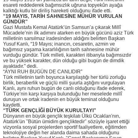
esareti reddederek bağımsızlık uğruna topyekûn ayağa
kalktığı kutlu bir diriliş hareketi olduğunu ifade etti.
“19 MAYIS, TARİH SAHNESİNE MÜHÜR VURULAN
GÜNDÜR”
Gazi Mustafa Kemal Atatürk’ün Samsun’a çıkarak Millî
Mücadele’nin ilk adımını atarken en büyük gücünü aziz Türk
milletinin sarsılmaz iradesinden aldığını belirten Başkan
Yusuf Kanlı, “19 Mayıs; inancın, cesaretin, azmin ve
bağımsız yaşama kararlılığının tarih sahnesine mühür
vurduğu gündür. Türk milleti, karakteri itibarıyla bağımsızdır
ve bu yüksek karakter, dün olduğu gibi bugün de dimdik
ayaktadır.” dedi.
“AYNI RUH BUGÜN DE CANLIDIR”
Türk milletinin tarih boyunca karşılaştığı her türlü zorluğu
birlik, beraberlik ve güçlü milli şuurla aştığını vurgulayan
Kanlı, aynı ruhun bugün de canlı olduğunu ifade ederek,
Türkiye’nin karşı karşıya bulunduğu her meselede millî
duruşun ve ortak iradenin en büyük teminat olduğunu
kaydetti.
“TÜRK GENÇLİĞİ BÜYÜK KURULTAYI”
Dünyanın en büyük gençlik teşkilatı Ülkü Ocakları'nın,
Atatürk'ün "Bütün ümidim gençliktedir" sözüyle işaret ettiği
vizyonla sosyal projelerden sportif faaliyetlere, eğitimden
teknolojiye değin her alanda daima sahada olduğunu