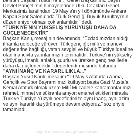
belirten Başkan Yusuf Kanlı, "Genel Başkanımız Sayın
Devlet Bahçeli’nin himayelerinde Ülkü Ocakları Genel
Merkezimiz tarafından '19 Mayıs'ın yıl dönümünde Ankara
Kapalı Spor Salonu’nda 'Türk Gençliği Büyük Kurultayı'nın
düzenleniyor olması çok anlamlıdır." dedi.
“TÜRKİYE’NİN YÜKSELİŞ YÜRÜYÜŞÜ DAHA DA
GÜÇLENECEKTİR”
Başkan Kanlı, mesajının devamında, “Ecdadımızdan aldığı
ilhamla geleceğe yürüyen Türk gençliği; milli ve manevi
değerlerine bağlılığı, vatan sevgisi ve büyük Türkiye idealine
olan inancıyla yarınlarımızın teminatıdır. Türkiye’nin yükseliş
yürüyüşü, imanlı, ahlaklı, şuurlu ve üretken genç nesillerle
daha da güçlenecektir.” değerlendirmesinde bulundu.
“AYNI İNANÇ VE KARARLILIKLA...”
Başkan Yusuf Kanlı, mesajını “19 Mayıs Atatürk’ü Anma,
Gençlik ve Spor Bayramı’mızı kutluyor; başta Gazi Mustafa
Kemal Atatürk olmak üzere Millî Mücadele kahramanlarımızı
rahmet, minnet ve şükranla anıyor; emanet ettikleri mirasla
Türk ve Türkiye Yüzyılı hedeflerimize aynı inanç, aynı azim
ve aynı kararlılıkla yürümeye devam ediyoruz.” sözleriyle
tamamladı.
Sağ üst butonu tıklayarak geri dönebilirsiniz...