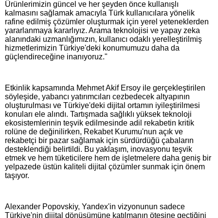
Ürünlerimizin güncel ve her şeyden önce kullanışlı
kalmasını sağlamak amacıyla Türk kullanıcılara yönelik
rafine edilmiş çözümler oluşturmak için yerel yeteneklerden
yararlanmaya kararlıyız. Arama teknolojisi ve yapay zeka
alanındaki uzmanlığımızın, kullanıcı odaklı yerelleştirilmiş
hizmetlerimizin Türkiye'deki konumumuzu daha da
güçlendireceğine inanıyoruz."
Etkinlik kapsamında Mehmet Akif Ersoy ile gerçekleştirilen
söyleşide, yabancı yatırımcıları cezbedecek altyapının
oluşturulması ve Türkiye'deki dijital ortamın iyileştirilmesi
konuları ele alındı. Tartışmada sağlıklı yüksek teknoloji
ekosistemlerinin teşvik edilmesinde adil rekabetin kritik
rolüne de değinilirken, Rekabet Kurumu'nun açık ve
rekabetçi bir pazar sağlamak için sürdürdüğü çabaların
desteklendiği belirtildi. Bu yaklaşım, inovasyonu teşvik
etmek ve hem tüketicilere hem de işletmelere daha geniş bir
yelpazede üstün kaliteli dijital çözümler sunmak için önem
taşıyor.
Alexander Popovskiy, Yandex'in vizyonunun sadece
Türkiye'nin dijital dönüşümüne katılmanın ötesine geçtiğini