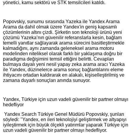
yönetici, kamu sektörü ve STK temsilcileri katıldı.
Popovskiy, sunumu sırasında Yazeka ile Yandex Arama
Arama da dahil olmak üzere Yandex'in geniş kapsamlı
çözümlerinin altını çizdi. Şirketin son teknoloji ürünü yeni
çözümü Yazeka’nın güvenilir referanslarla kesin, bağlam
temelli yanıtlar sağlayarak arama sürecini basitleştirmekle
kalmadığını, aynı zamanda geleneksel arama motoru
modelinden niteliksel olarak farklı bir yaklaşıma doğru bir
paradigma değişimini temsil ettiğini belirtti. Cevapları
bulmaya dayalı yeni nesil yapay zeka arama aracı Yazeka
ile Yandex, düzinelerce arama sonuç bağlantılarını eleme
ihtiyacını ortadan kaldırarak en alakalı, kişiselleştirilmiş ve
zamana duyarlı sonuçları anında sunuyor.
Yandex, Türkiye için uzun vadeli güvenilir bir partner olmayı
hedefliyor
Yandex Search Türkiye Genel Müdürü Popovskiy, şunları
söyledi: "Yandex, en ileri teknolojiyi geliştirmek ve altyapıyı
iyileştirmek için büyük ölçekli yatırımlar yaparak Türkiye için
uzun vadeli güvenilir bir partner olmayı hedefliyor.