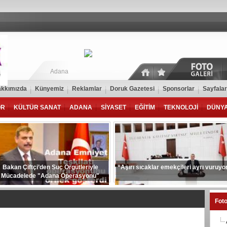
Adana
kkımızda
Künyemiz
Reklamlar
Doruk Gazetesi
Sponsorlar
Sayfalar
OR
KÜLTÜR SANAT
ADANA
SİYASET
EĞİTİM
TEKNOLOJİ
DÜNY
Bakan Çiftçi’den Suç Örgütleriyle
“Aşırı sıcaklar emekçileri ayrı vuruyo
Mücadelede "Adana Operasyonu"
Vurgusu
Foto