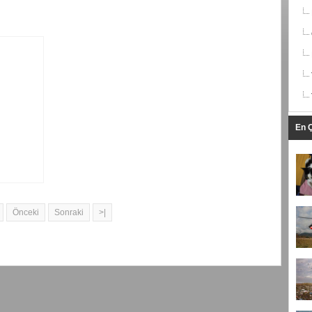
En Ç
Önceki
Sonraki
>|