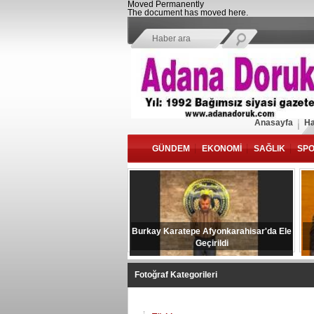
Moved Permanently
The document has moved
here
.
Anasayfa
Ha
GÜNDEM
EKONOMİ
SAĞLIK
SP
Burkay Karatepe Afyonkarahisar'da Ele
Geçirildi
Fotoğraf Kategorileri