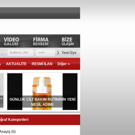
Yeni Üye
A
AKTUALİTE
RESMİ İLAN
Diğer »
r”
GÜNLÜK CİLT BAKIM RUTİNİNİN YENİ
NESİL ADIMI:
ğraf Kategorileri
Asayiş
(0)