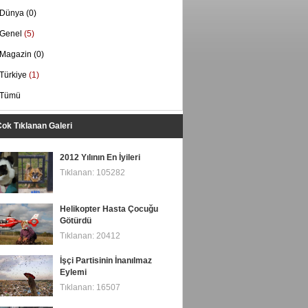
Dünya
(0)
Genel
(5)
Magazin
(0)
Türkiye
(1)
Tümü
ok Tıklanan Galeri
2012 Yılının En İyileri
Tıklanan: 105282
Helikopter Hasta Çocuğu
Götürdü
Tıklanan: 20412
İşçi Partisinin İnanılmaz
Eylemi
Tıklanan: 16507