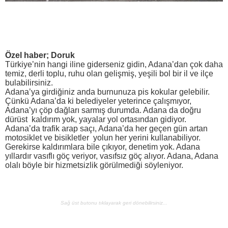
Özel haber; Doruk
Türkiye’nin hangi iline giderseniz gidin, Adana’dan çok daha
temiz, derli toplu, ruhu olan gelişmiş, yeşili bol bir il ve ilçe
bulabilirsiniz.
Adana’ya girdiğiniz anda burnunuza pis kokular gelebilir.
Çünkü Adana’da ki belediyeler yeterince çalışmıyor,
Adana’yı çöp dağları sarmış durumda. Adana da doğru
dürüst kaldırım yok, yayalar yol ortasından gidiyor.
Adana’da trafik arap saçı, Adana’da her geçen gün artan
motosiklet ve bisikletler yolun her yerini kullanabiliyor.
Gerekirse kaldırımlara bile çıkıyor, denetim yok. Adana
yıllardır vasıflı göç veriyor, vasıfsız göç alıyor. Adana, Adana
olalı böyle bir hizmetsizlik görülmediği söyleniyor.
Sağ üst butonu tıklayarak geri dönebilirsiniz...