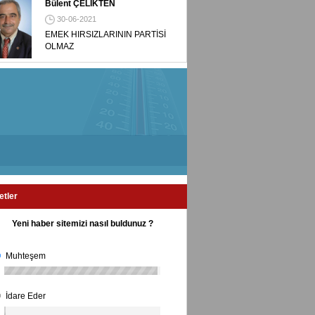
Bülent ÇELİKTEN
30-06-2021
EMEK HIRSIZLARININ PARTİSİ
OLMAZ
etler
Yeni haber sitemizi nasıl buldunuz ?
Muhteşem
İdare Eder