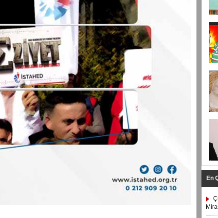
En 
Ç
Mira