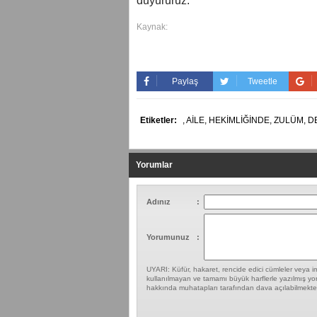
duyururuz."
Kaynak:
Paylaş
Tweetle
Etiketler:
,
AİLE,
HEKİMLİĞİNDE,
ZULÜM,
D
Yorumlar
Adınız
:
Yorumunuz
:
UYARI: Küfür, hakaret, rencide edici cümleler veya ima
kullanılmayan ve tamamı büyük harflerle yazılmış yor
hakkında muhatapları tarafından dava açılabilmekted