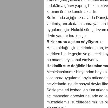
fedakârca görev yapmış hekimler ve s
kapının önüne konulmaktadır.
Bu konuda açtığımız davada Danışta
verilmiş, ancak daha sonra yapılan it
uygulanmıştır. Hukuki süreç devam et
derin yaralar bırakmıştır.
Bizler şunu açıkça söylüyoruz:
Hasta olduğu için gelirinden olan, 
verirken bir de geçim ve gelecek kay
bu muameleyi kabul etmiyoruz.
Hekimlik suç değildir. Hastalanmak
Meslektaşlarımız bir yandan hayata 
vicdansız uygulamalarıyla mücadele
ne vicdanla, ne de sosyal devlet ilk
Sözleşmeleri feshedilen tüm arkada
açılmasından görevlerine iade edile
mücadelemizi sürdüreceğimizi ve bu