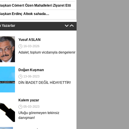
Başkan Cömert Özen Mahalleleri Ziyaret Etti
Başkan Erdinç Altıok sahada…
tı Yazarlar
Yusuf ASLAN
16-03-2026
Adalet, toplum vicdanıyla dengelenir
Doğan Kuşman
13-06-2023
DİN İBADET DEĞİL HİDAYETTİR!
Kalem yazar
05-03-2023
Ufuğu göremeyen tekinsiz
danışman!