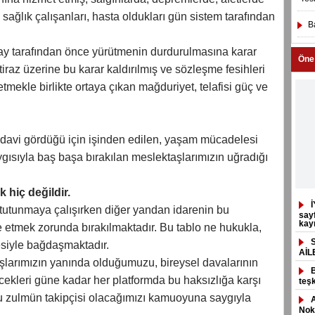
ağlık çalışanları, hasta oldukları gün sistem tarafından
B
y tarafından önce yürütmenin durdurulmasına karar
Öne
iraz üzerine bu karar kaldırılmış ve sözleşme fesihleri
mekle birlikte ortaya çıkan mağduriyet, telafisi güç ve
tedavi gördüğü için işinden edilen, yaşam mücadelesi
gısıyla baş başa bırakılan meslektaşlarımızın uğradığı
 hiç değildir.
İ
tutunmaya çalışırken diğer yandan idarenin bu
sayf
kayı
 etmek zorunda bırakılmaktadır. Bu tablo ne hukukla,
esiyle bağdaşmaktadır.
AİL
şlarımızın yanında olduğumuzu, bireysel davalarının
cekleri güne kadar her platformda bu haksızlığa karşı
teşk
 zulmün takipçisi olacağımızı kamuoyuna saygıyla
Nokt