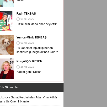
Valiler
Fatih TEKBAŞ
01-08-2026
Biz bu filmi daha önce seyrettik!
Yumoş-Minik TEKBAŞ
01-08-2026
Bu köpekler toplatılıp neden
saatlerce güneşin altında kaldı?
Nurgül ÇÖLKESEN
26-06-2021
Kadim Şehir Kozan
Çok Okunanlar
ukurova Sanat Kurulu'ndan Adana'nın Kültür
sına Üç Önemli Hamle