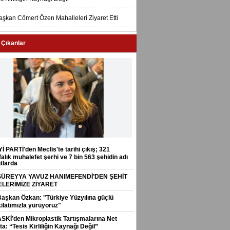
aşkan Cömert Özen Mahalleleri Ziyaret Etti
 Çıkanlar
Yİ PARTİ'den Meclis'te tarihi çıkış; 321
alık muhalefet şerhi ve 7 bin 563 şehidin adı
tlarda
SÜREYYA YAVUZ HANIMEFENDİ’DEN ŞEHİT
ELERİMİZE ZİYARET
Başkan Özkan: "Türkiye Yüzyılına güçlü
ilatımızla yürüyoruz"
ASKİ’den Mikroplastik Tartışmalarına Net
a: “Tesis Kirliliğin Kaynağı Değil”