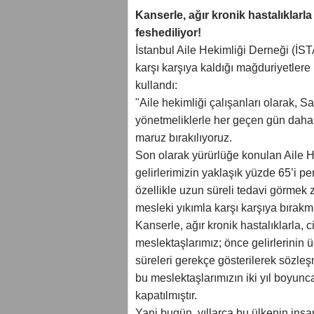
Kanserle, ağır kronik hastalıklarl
feshediliyor!
İstanbul Aile Hekimliği Derneği (İS
karşı karşıya kaldığı mağduriyetlere i
kullandı:
"Aile hekimliği çalışanları olarak, Sa
yönetmeliklerle her geçen gün daha
maruz bırakılıyoruz.
Son olarak yürürlüğe konulan Aile 
gelirlerimizin yaklaşık yüzde 65’i p
özellikle uzun süreli tedavi görmek
mesleki yıkımla karşı karşıya bırakmı
Kanserle, ağır kronik hastalıklarla,
meslektaşlarımız; önce gelirlerinin 
süreleri gerekçe gösterilerek sözleş
bu meslektaşlarımızın iki yıl boyun
kapatılmıştır.
Yani bugün, yıllarca bu ülkenin insa