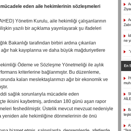
A
a mücadele eden aile hekimlerinin sözleşmeleri
Ziyar
A
TAHED) Yönetim Kurulu, aile hekimliği çalışanlarının
Zabı
lişkin yazılı bir açıklama yayınlayarak şu ifadeleri
İ
ne y
ğlık Bakanlığı tarafından birbiri ardına çıkarılan
 ağır hak kayıplarına ve daha büyük mağduriyetlere
“
Hekimliği Ödeme ve Sözleşme Yönetmeliği ile aylık
En 
erformans kriterlerine bağlanmıştır. Bu düzenleme,
İ
 zorunda kalan meslektaşlarımızı ağır bir ekonomik ve
muha
ştır.
 ciddi sağlık sorunlarıyla mücadele eden
S
AİL
üçte ikisini kaybetmiş, ardından 180 günü aşan rapor
meleri feshedilmiştir. Üstelik mevcut mevzuat nedeniyle
B
teşk
ca yeniden aile hekimliğine dönmelerinin de önü
A
nına hizmet etmiş, salgınlarda, depremlerde, afetlerde
“Tes