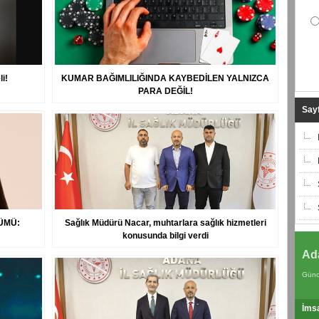
li!
KUMAR BAĞIMLILIĞINDA KAYBEDİLEN YALNIZCA
PARA DEĞİL!
Sayf
ÜMÜ:
Sağlık Müdürü Nacar, muhtarlara sağlık hizmetleri
konusunda bilgi verdi
Ad
Günc
İms