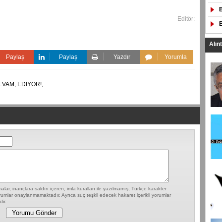
Editör:
Alın
Paylaş
Paylaş
Yazdır
Yorumla
EVAM,
EDİYOR!,
lar, inançlara saldırı içeren, imla kuralları ile yazılmamış, Türkçe karakter
umlar onaylanmamaktadır. Ayrıca suç teşkil edecek hakaret içerikli yorumlar
ir.