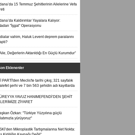
dana’da 15 Temmuz Şehitlerinin Ailelerine Vefa
eti
dana’da Kaldırımlar Yayalara Kalıyor:
tadan "İşgal" Operasyonu
ddialar vahim, Haluk Levent deprem paralarını
aptı?
Aile, Değerlerin Aktarıldığı En Güçlü Kurumdur”
Son Eklenenler
Yİ PARTİ'den Meclis'te tarihi çıkış; 321 sayfalık
lefet şerhi ve 7 bin 563 şehidin adı kayıtlarda
ÜREYYA YAVUZ HANIMEFENDİ’DEN ŞEHİT
ELERİMİZE ZİYARET
aşkan Özkan: "Türkiye Yüzyılına güçlü
ilatımızla yürüyoruz"
SKİ’den Mikroplastik Tartışmalarına Net Nokta:
is Kirliliğin Kaynağı Değil”