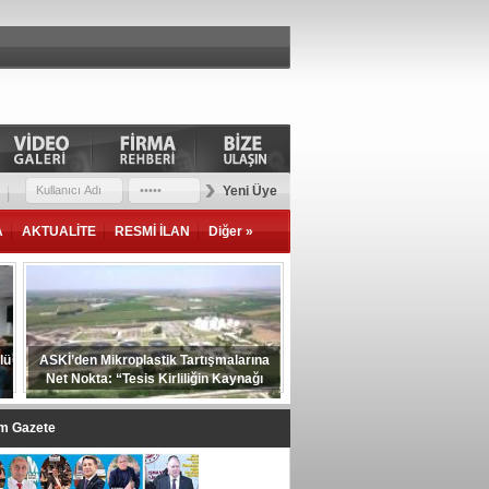
Yeni Üye
A
AKTUALİTE
RESMİ İLAN
Diğer »
lü
ASKİ’den Mikroplastik Tartışmalarına
Net Nokta: “Tesis Kirliliğin Kaynağı
Değil”
im Gazete