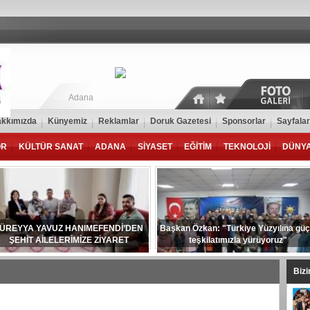
Adana
kkımızda
Künyemiz
Reklamlar
Doruk Gazetesi
Sponsorlar
Sayfalar
OR
KÜLTÜR SANAT
ADANA
SİYASET
EĞİTİM
TEKNOLOJİ
DÜNY
ÜREYYA YAVUZ HANIMEFENDİ’DEN
Başkan Özkan: "Türkiye Yüzyılına güç
ŞEHİT AİLELERİMİZE ZİYARET
teşkilatımızla yürüyoruz"
Biz