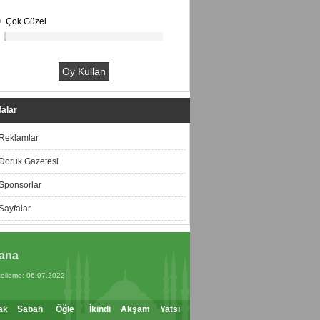
Çok Güzel
alar
Reklamlar
Doruk Gazetesi
Sponsorlar
Sayfalar
ana
elleme: 06.07.2022
ak
Sabah
Öğle
İkindi
Akşam
Yatsı