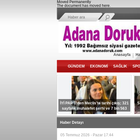
Moved Permanently
The document has moved
here
.
Anasayfa
Ha
GÜNDEM
EKONOMİ
SAĞLIK
SP
İYİ PARTİ'den Meclis'te tarihi çıkış; 321
S
sayfalık muhalefet şerhi ve 7 bin 563
şehidin adı kayıtlarda
Haber Detayı
05 Temmuz 2026 - Pazar 17:44