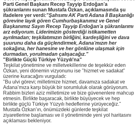
Parti Genel Başkanı Recep Tayyip Erdoğan’a
şükranlarını sunan Mustafa Özkan, açıklamasında şu
ifadelere yer verdi:
"Şahsımı AK Parti Adana İl Başkanlığı
görevine layık gören Cumhurbaşkanımız ve Genel
Başkanımız Sayın Recep Tayyip Erdoğan’a şükranlarımı
arz ediyorum. Liderimizin gösterdiği istikametten
ayrılmadan; teşkilatımızın birliğini, kardeşliğini ve dava
şuurunu daha da güçlendirmek, Adana’mızın her
sokağına, her hanesine ve her gönlüne ulaşmak için
durmadan, yorulmadan çalışacağız."
"Birlikte Güçlü Türkiye Yüzyılı'na"
Teşkilat yönetimine ve milletvekillerine de teşekkür eden
Özkan, yeni dönemin vizyonunu ise "hizmet ve sadakat"
üzerine kuracağını vurguladı:
"Bu ulvi görevi; milletimize hizmet, davamıza sadakat ve
Adana’mıza karşı büyük bir sorumluluk olarak görüyorum.
Rabbim bizleri aziz milletimize ve bize güvenenlere mahcup
etmesin. Birlikte başaracak, birlikte büyüyecek ve hep
birlikte güçlü Türkiye Yüzyılı hedeflerine yürüyeceğiz."
Mustafa Özkan’ın, önümüzdeki günlerde teşkilat
ziyaretlerine başlaması ve il yönetiminde yeni yol haritasını
açıklaması bekleniyor.