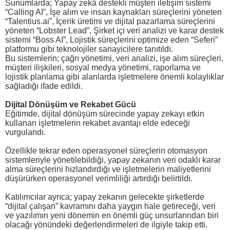
Sunumlarda; Yapay zekâ destekli müşteri iletişim sistemi
“Calling AI”, İşe alım ve insan kaynakları süreçlerini yöneten
“Talentius.ai”, İçerik üretimi ve dijital pazarlama süreçlerini
yöneten “Lobster Lead”, Şirket içi veri analizi ve karar destek
sistemi “Boss AI”, Lojistik süreçlerini optimize eden “Seferi”
platformu gibi teknolojiler sanayicilere tanıtıldı.
Bu sistemlerin; çağrı yönetimi, veri analizi, işe alım süreçleri,
müşteri ilişkileri, sosyal medya yönetimi, raporlama ve
lojistik planlama gibi alanlarda işletmelere önemli kolaylıklar
sağladığı ifade edildi.
Dijital Dönüşüm ve Rekabet Gücü
Eğitimde, dijital dönüşüm sürecinde yapay zekayı etkin
kullanan işletmelerin rekabet avantajı elde edeceği
vurgulandı.
Özellikle tekrar eden operasyonel süreçlerin otomasyon
sistemleriyle yönetilebildiği, yapay zekanın veri odaklı karar
alma süreçlerini hızlandırdığı ve işletmelerin maliyetlerini
düşürürken operasyonel verimliliği artırdığı belirtildi.
Katılımcılar ayrıca; yapay zekanın gelecekte şirketlerde
“dijital çalışan” kavramını daha yaygın hale getireceği, veri
ve yazılımın yeni dönemin en önemli güç unsurlarından biri
olacağı yönündeki değerlendirmeleri de ilgiyle takip etti.