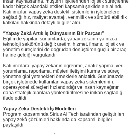
insan kaynaklarına, müşteri ilişkilerinden lojistik süreçlerine
kadar birçok alandaki etkileri kapsamlı şekilde ele alındı.
Katılımcılar, yapay zeka destekli sistemlerin işletmelere
sağladığı hız, maliyet avantajı, verimlilik ve sürdürülebilirlik
katkıları hakkında detaylı bilgiler aldı.
“Yapay Zekâ Artık İş Dünyasının Bir Parçası”
Eğitimde yapılan sunumlarda, yapay zekanın yalnızca
teknoloji sektörünü değil; üretim, hizmet, finans, lojistik ve
yönetim süreçlerini de doğrudan dönüştüren güçlü bir araç
haline geldiği vurgulandı.
Katılımcılara; yapay zekanın öğrenme, analiz yapma, veri
yorumlama, raporlama, müşteri iletişimi kurma ve süreç
yönetme gibi yetenekleri örneklerle anlatıldı. Günümüzde
birçok işletmede kullanılan yapay zeka sistemlerinin,
operasyonel süreçleri hızlandırdığı ve insan kaynağının
daha stratejik alanlara yönlendirilmesine imkan sağladığı
ifade edildi.
Yapay Zeka Destekli İş Modelleri
Program kapsamında Sirius AI Tech tarafından geliştirilen
yapay zekâ çözümleri hakkında da kapsamlı bilgiler
paylaşıldı.