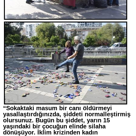
“Sokaktaki masum bir canı öldürmeyi
yasallaştırdığınızda, şiddeti normalleştirmiş
olursunuz. Bugün bu şiddet, yarın 15
yaşındaki bir çocuğun elinde silaha
dönüşüyor. İklim krizinden kadın