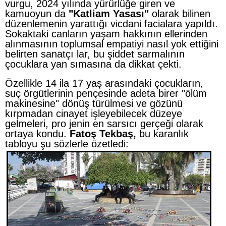
vurgu, 2024 yılında yürürlüğe giren ve
kamuoyun da
"Katliam Yasası"
olarak bilinen
düzenlemenin yarattığı vicdani facialara yapıldı.
Sokaktaki canların yaşam hakkının ellerinden
alınmasının toplumsal empatiyi nasıl yok ettiğini
belirten sanatçı lar, bu şiddet sarmalının
çocuklara yan sımasına da dikkat çekti.
Özellikle 14 ila 17 yaş arasındaki çocukların,
suç örgütlerinin pençesinde adeta birer "ölüm
makinesine" dönüş türülmesi ve gözünü
kırpmadan cinayet işleyebilecek düzeye
gelmeleri, pro jenin en sarsıcı gerçeği olarak
ortaya kondu.
Fatoş Tekbaş,
bu karanlık
tabloyu şu sözlerle özetledi: