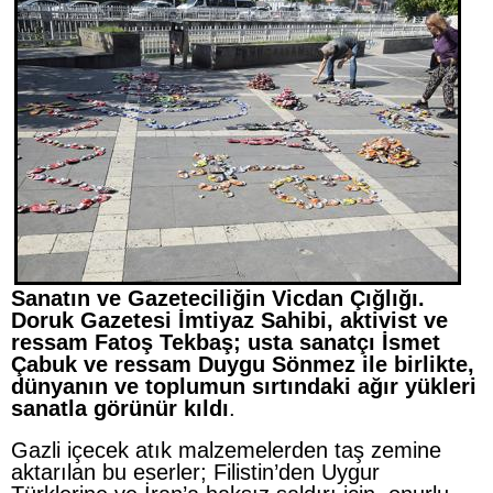
Sanatın ve Gazeteciliğin Vicdan Çığlığı.
Doruk Gazetesi İmtiyaz Sahibi, aktivist ve
ressam Fatoş Tekbaş; usta sanatçı İsmet
Çabuk ve ressam Duygu Sönmez ile birlikte,
dünyanın ve toplumun sırtındaki ağır yükleri
sanatla görünür kıldı
.
Gazli içecek atık malzemelerden taş zemine
aktarılan bu eserler; Filistin’den Uygur