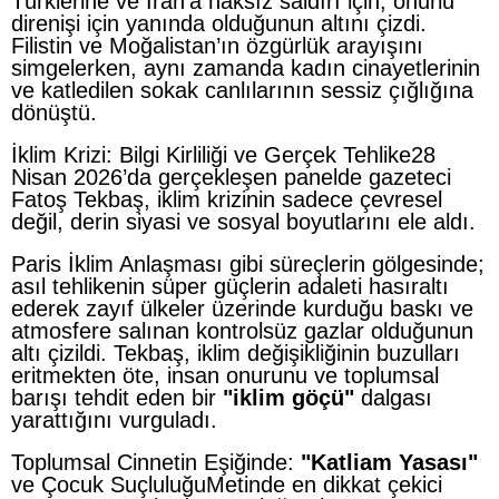
Türklerine ve İran’a haksız saldırı için, onurlu
direnişi için yanında olduğunun altını çizdi.
Filistin ve Moğalistan’ın özgürlük arayışını
simgelerken, aynı zamanda kadın cinayetlerinin
ve katledilen sokak canlılarının sessiz çığlığına
dönüştü.
İklim Krizi: Bilgi Kirliliği ve Gerçek Tehlike28
Nisan 2026’da gerçekleşen panelde gazeteci
Fatoş Tekbaş, iklim krizinin sadece çevresel
değil, derin siyasi ve sosyal boyutlarını ele aldı.
Paris İklim Anlaşması gibi süreçlerin gölgesinde;
asıl tehlikenin süper güçlerin adaleti hasıraltı
ederek zayıf ülkeler üzerinde kurduğu baskı ve
atmosfere salınan kontrolsüz gazlar olduğunun
altı çizildi. Tekbaş, iklim değişikliğinin buzulları
eritmekten öte, insan onurunu ve toplumsal
barışı tehdit eden bir
"iklim göçü"
dalgası
yarattığını vurguladı.
Toplumsal Cinnetin Eşiğinde:
"Katliam Yasası"
ve Çocuk SuçluluğuMetinde en dikkat çekici