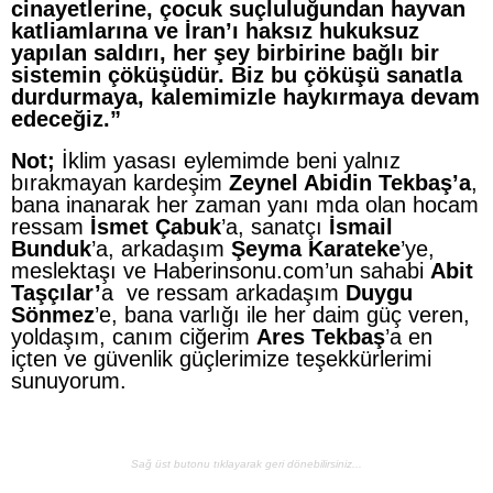
cinayetlerine, çocuk suçluluğundan hayvan
katliamlarına ve İran’ı haksız hukuksuz
yapılan saldırı, her şey birbirine bağlı bir
sistemin çöküşüdür. Biz bu çöküşü sanatla
durdurmaya, kalemimizle haykırmaya devam
edeceğiz.”
Not;
İklim yasası eylemimde beni yalnız
bırakmayan kardeşim
Zeynel Abidin Tekbaş’a
,
bana inanarak her zaman yanı mda olan hocam
ressam
İsmet Çabuk
’a, sanatçı
İsmail
Bunduk
’a, arkadaşım
Şeyma Karateke
’ye,
meslektaşı ve Haberinsonu.com’un sahabi
Abit
Taşçılar’
a ve ressam arkadaşım
Duygu
Sönmez
’e, bana varlığı ile her daim güç veren,
yoldaşım, canım ciğerim
Ares Tekbaş
’a en
içten ve güvenlik güçlerimize teşekkürlerimi
sunuyorum.
Sağ üst butonu tıklayarak geri dönebilirsiniz...