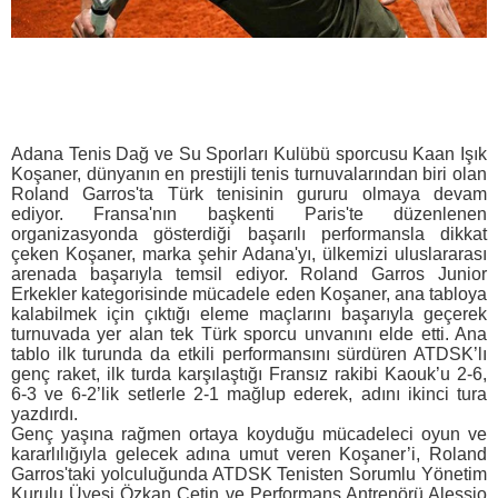
Adana Tenis Dağ ve Su Sporları Kulübü sporcusu Kaan Işık
Koşaner, dünyanın en prestijli tenis turnuvalarından biri olan
Roland Garros'ta Türk tenisinin gururu olmaya devam
ediyor. Fransa'nın başkenti Paris'te düzenlenen
organizasyonda gösterdiği başarılı performansla dikkat
çeken Koşaner, marka şehir Adana'yı, ülkemizi uluslararası
arenada başarıyla temsil ediyor. Roland Garros Junior
Erkekler kategorisinde mücadele eden Koşaner, ana tabloya
kalabilmek için çıktığı eleme maçlarını başarıyla geçerek
turnuvada yer alan tek Türk sporcu unvanını elde etti. Ana
tablo ilk turunda da etkili performansını sürdüren ATDSK’lı
genç raket, ilk turda karşılaştığı Fransız rakibi Kaouk’u 2-6,
6-3 ve 6-2’lik setlerle 2-1 mağlup ederek, adını ikinci tura
yazdırdı.
Genç yaşına rağmen ortaya koyduğu mücadeleci oyun ve
kararlılığıyla gelecek adına umut veren Koşaner’i, Roland
Garros'taki yolculuğunda ATDSK Tenisten Sorumlu Yönetim
Kurulu Üyesi Özkan Çetin ve Performans Antrenörü Alessio