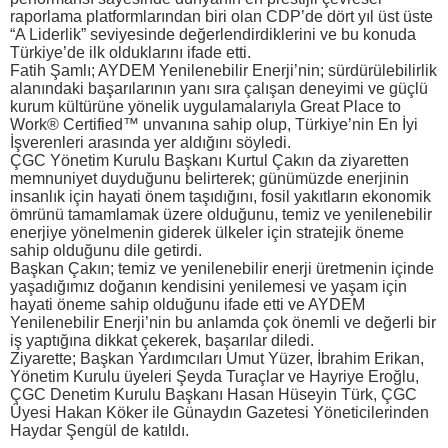
raporlama platformlarından biri olan CDP’de dört yıl üst üste
“A Liderlik” seviyesinde değerlendirdiklerini ve bu konuda
Türkiye’de ilk olduklarını ifade etti.
Fatih Şamlı; AYDEM Yenilenebilir Enerji’nin; sürdürülebilirlik
alanındaki başarılarının yanı sıra çalışan deneyimi ve güçlü
kurum kültürüne yönelik uygulamalarıyla Great Place to
Work®️ Certified™️ unvanına sahip olup, Türkiye’nin En İyi
İşverenleri arasında yer aldığını söyledi.
ÇGC Yönetim Kurulu Başkanı Kurtul Çakın da ziyaretten
memnuniyet duyduğunu belirterek; günümüzde enerjinin
insanlık için hayati önem taşıdığını, fosil yakıtların ekonomik
ömrünü tamamlamak üzere olduğunu, temiz ve yenilenebilir
enerjiye yönelmenin giderek ülkeler için stratejik öneme
sahip olduğunu dile getirdi.
Başkan Çakın; temiz ve yenilenebilir enerji üretmenin içinde
yaşadığımız doğanın kendisini yenilemesi ve yaşam için
hayati öneme sahip olduğunu ifade etti ve AYDEM
Yenilenebilir Enerji’nin bu anlamda çok önemli ve değerli bir
iş yaptığına dikkat çekerek, başarılar diledi.
Ziyarette; Başkan Yardımcıları Umut Yüzer, İbrahim Erikan,
Yönetim Kurulu üyeleri Şeyda Turaçlar ve Hayriye Eroğlu,
ÇGC Denetim Kurulu Başkanı Hasan Hüseyin Türk, ÇGC
Üyesi Hakan Köker ile Günaydın Gazetesi Yöneticilerinden
Haydar Şengül de katıldı.