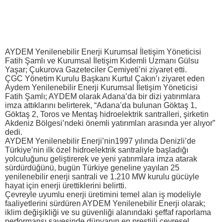
AYDEM Yenilenebilir Enerji Kurumsal İletişim Yöneticisi
Fatih Şamlı ve Kurumsal İletişim Kıdemli Uzmanı Gülsu
Yaşar; Çukurova Gazeteciler Cemiyeti’ni ziyaret etti.
ÇGC Yönetim Kurulu Başkanı Kurtul Çakın’ı ziyaret eden
Aydem Yenilenebilir Enerji Kurumsal İletişim Yöneticisi
Fatih Şamlı; AYDEM olarak Adana’da bir dizi yatırımlara
imza attıklarını belirterek, “Adana’da bulunan Göktaş 1,
Göktaş 2, Toros ve Mentaş hidroelektrik santralleri, şirketin
Akdeniz Bölgesi’ndeki önemli yatırımları arasında yer alıyor”
dedi.
AYDEM Yenilenebilir Enerji’nin1997 yılında Denizli’de
Türkiye’nin ilk özel hidroelektrik santraliyle başladığı
yolculuğunu geliştirerek ve yeni yatırımlara imza atarak
sürdürdüğünü, bugün Türkiye geneline yayılan 25
yenilenebilir enerji santrali ve 1.210 MW kurulu gücüyle
hayat için enerji ürettiklerini belirtti.
Çevreyle uyumlu enerji üretimini temel alan iş modeliyle
faaliyetlerini sürdüren AYDEM Yenilenebilir Enerji olarak;
iklim değişikliği ve su güvenliği alanındaki şeffaf raporlama
performansı sayesinde dünyanın en prestijli çevresel