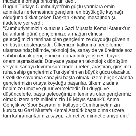
mücadele örneği bırakmıştır” dedi.
Bugün Türkiye Cumhuriyeti’nin güçlü yarınlara emin
adımlarla ilerlemesinde gençlerin en büyük güç kaynağı
olduğuna dikkat çeken Başkan Kıvanç, mesajında şu
ifadelere yer verdi;
“Cumhuriyetimizin kurucusu Gazi Mustafa Kemal Atatürk’ün
bu anlamlı günü gençlerimize armağan etmesi,
geleceğimizin teminatı olan gençlerimize duyduğu güvenin
en büyük göstergesidir. Ülkemizin kalkınma hedeflerine
ulaşmasında; bilimde, teknolojide, sanayide ve üretimde söz
sahibi olacak gençlerimizin donanımlı yetişmesi büyük
önem taşımaktadır. Dünyada yaşanan teknolojik dönüşüm
ve yeni sanayi devrimi sürecinde, üreten, araştıran, girişimci
ruha sahip gençlerimiz Türkiye’nin en büyük gücü olacaktır.
Özellikle savunma sanayisi başta olmak üzere birçok alanda
gençlerimizin ortaya koyduğu başarılar, ülkemiz adına
hepimize umut ve gurur vermektedir. Bu duygu ve
düşüncelerle, başta geleceğimizin teminatı olan gençlerimiz
olmak üzere aziz milletimizin 19 Mayıs Atatürk’ü Anma,
Gençlik ve Spor Bayramı’nı kutluyor; Cumhuriyetimizin
kurucusu Gazi Mustafa Kemal Atatürk başta olmak üzere
tüm kahramanlarımızı saygı, rahmet ve minnetle anıyorum.”