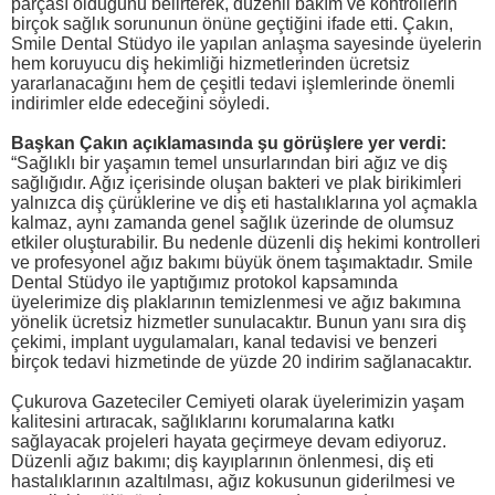
parçası olduğunu belirterek, düzenli bakım ve kontrollerin
birçok sağlık sorununun önüne geçtiğini ifade etti. Çakın,
Smile Dental Stüdyo ile yapılan anlaşma sayesinde üyelerin
hem koruyucu diş hekimliği hizmetlerinden ücretsiz
yararlanacağını hem de çeşitli tedavi işlemlerinde önemli
indirimler elde edeceğini söyledi.
Başkan Çakın açıklamasında şu görüşlere yer verdi:
“Sağlıklı bir yaşamın temel unsurlarından biri ağız ve diş
sağlığıdır. Ağız içerisinde oluşan bakteri ve plak birikimleri
yalnızca diş çürüklerine ve diş eti hastalıklarına yol açmakla
kalmaz, aynı zamanda genel sağlık üzerinde de olumsuz
etkiler oluşturabilir. Bu nedenle düzenli diş hekimi kontrolleri
ve profesyonel ağız bakımı büyük önem taşımaktadır. Smile
Dental Stüdyo ile yaptığımız protokol kapsamında
üyelerimize diş plaklarının temizlenmesi ve ağız bakımına
yönelik ücretsiz hizmetler sunulacaktır. Bunun yanı sıra diş
çekimi, implant uygulamaları, kanal tedavisi ve benzeri
birçok tedavi hizmetinde de yüzde 20 indirim sağlanacaktır.
Çukurova Gazeteciler Cemiyeti olarak üyelerimizin yaşam
kalitesini artıracak, sağlıklarını korumalarına katkı
sağlayacak projeleri hayata geçirmeye devam ediyoruz.
Düzenli ağız bakımı; diş kayıplarının önlenmesi, diş eti
hastalıklarının azaltılması, ağız kokusunun giderilmesi ve