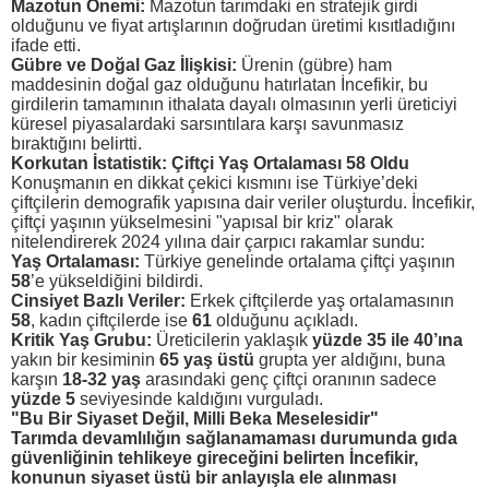
Mazotun Önemi:
Mazotun tarımdaki en stratejik girdi
olduğunu ve fiyat artışlarının doğrudan üretimi kısıtladığını
ifade etti.
Gübre ve Doğal Gaz İlişkisi:
Ürenin (gübre) ham
maddesinin doğal gaz olduğunu hatırlatan İncefikir, bu
girdilerin tamamının ithalata dayalı olmasının yerli üreticiyi
küresel piyasalardaki sarsıntılara karşı savunmasız
bıraktığını belirtti.
Korkutan İstatistik: Çiftçi Yaş Ortalaması 58 Oldu
Konuşmanın en dikkat çekici kısmını ise Türkiye’deki
çiftçilerin demografik yapısına dair veriler oluşturdu. İncefikir,
çiftçi yaşının yükselmesini "yapısal bir kriz" olarak
nitelendirerek 2024 yılına dair çarpıcı rakamlar sundu:
Yaş Ortalaması:
Türkiye genelinde ortalama çiftçi yaşının
58
’e yükseldiğini bildirdi.
Cinsiyet Bazlı Veriler:
Erkek çiftçilerde yaş ortalamasının
58
, kadın çiftçilerde ise
61
olduğunu açıkladı.
Kritik Yaş Grubu:
Üreticilerin yaklaşık
yüzde 35 ile 40’ına
yakın bir kesiminin
65 yaş üstü
grupta yer aldığını, buna
karşın
18-32 yaş
arasındaki genç çiftçi oranının sadece
yüzde 5
seviyesinde kaldığını vurguladı.
"Bu Bir Siyaset Değil, Milli Beka Meselesidir"
Tarımda devamlılığın sağlanamaması durumunda gıda
güvenliğinin tehlikeye gireceğini belirten İncefikir,
konunun siyaset üstü bir anlayışla ele alınması