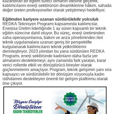
kazandıran bir eğitim süreci olmanın ötesine geçerek,
katılımcılarını enerji sektörünün dinamiklerine hâkim, sahada
değer üreten profesyoneller olarak yetiştirmeyi hedefliyor.
Eğitimden kariyere uzanan sürdürülebilir yolculuk
REDKA Teknisyen Programı kapsamında katılımcılar,
Enerjisa Üretim liderliğinde 1 ay süren kapsamlı bir teknik
eğitim sürecine dahil oluyor. Bu süreç, enerji üretiminden
saha operasyonlarına, bakım ve arıza yönetiminden ileri
teknik uygulamalara uzanan geniş bir perspektifte
kurgulanarak katılımcıların teknik yetkinliklerini
derinleştiriyor. 2023 yılından bu yana sürdürülen REDKA
Programı, enerji sektöründe kadınların daha fazla yer
almalarını desteklemeyi; aynı zamanda fark yaratan, karar
verici rollerde etkili ve dönüştürücü bireyler olarak
güçlenmelerini amaçlıyor. Program, teknik gelişimin yanı sıra
kapsayıcı ve sürdürülebilir bir dönüşüm vizyonuyla kadın
istihdamını destekleyen önemli bir gelişim platformu olarak
öne çıkıyor.