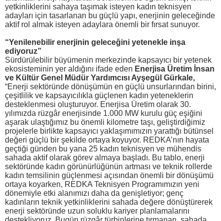
yetkinliklerini sahaya taşımak isteyen kadın teknisyen
adayları için tasarlanan bu güçlü yapı, enerjinin geleceğinde
aktif rol almak isteyen adaylara önemli bir fırsat sunuyor.
“Yenilenebilir enerjinin geleceğini yetenekle inşa
ediyoruz”
Sürdürülebilir büyümenin merkezinde kapsayıcı bir yetenek
ekosisteminin yer aldığını ifade eden
Enerjisa Üretim İnsan
ve Kültür Genel Müdür Yardımcısı Ayşegül Gürkale,
“Enerji sektöründe dönüşümün en güçlü unsurlarından birini,
çeşitlilik ve kapsayıcılıkla güçlenen kadın yeteneklerin
desteklenmesi oluşturuyor. Enerjisa Üretim olarak 30.
yılımızda rüzgâr enerjisinde 1.000 MW kurulu güç eşiğini
aşarak ulaştığımız bu önemli kilometre taşı, geliştirdiğimiz
projelerle birlikte kapsayıcı yaklaşımımızın yarattığı bütünsel
değeri güçlü bir şekilde ortaya koyuyor. REDKA’nın hayata
geçtiği günden bu yana 25 kadın teknisyen ve mühendis
sahada aktif olarak görev almaya başladı. Bu tablo, enerji
sektöründe kadın görünürlüğünün artması ve teknik rollerde
kadın temsilinin güçlenmesi açısından önemli bir dönüşümü
ortaya koyarken, REDKA Teknisyen Programımızın yeni
dönemiyle etki alanımızı daha da genişletiyor; genç
kadınların teknik yetkinliklerini sahada değere dönüştürerek
enerji sektöründe uzun soluklu kariyer planlamalarını
destekliyoruz. Bugün rüzgâr türbinlerine tırmanan, sahada