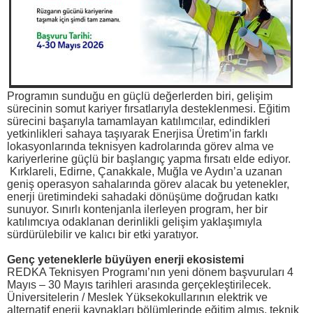
Programın sunduğu en güçlü değerlerden biri, gelişim
sürecinin somut kariyer fırsatlarıyla desteklenmesi. Eğitim
sürecini başarıyla tamamlayan katılımcılar, edindikleri
yetkinlikleri sahaya taşıyarak Enerjisa Üretim’in farklı
lokasyonlarında teknisyen kadrolarında görev alma ve
kariyerlerine güçlü bir başlangıç yapma fırsatı elde ediyor.
Kırklareli, Edirne, Çanakkale, Muğla ve Aydın’a uzanan
geniş operasyon sahalarında görev alacak bu yetenekler,
enerji üretimindeki sahadaki dönüşüme doğrudan katkı
sunuyor. Sınırlı kontenjanla ilerleyen program, her bir
katılımcıya odaklanan derinlikli gelişim yaklaşımıyla
sürdürülebilir ve kalıcı bir etki yaratıyor.
Genç yeteneklerle büyüyen enerji ekosistemi
REDKA Teknisyen Programı’nın yeni dönem başvuruları 4
Mayıs – 30 Mayıs tarihleri arasında gerçekleştirilecek.
Üniversitelerin / Meslek Yüksekokullarının elektrik ve
alternatif enerji kaynakları bölümlerinde eğitim almış, teknik