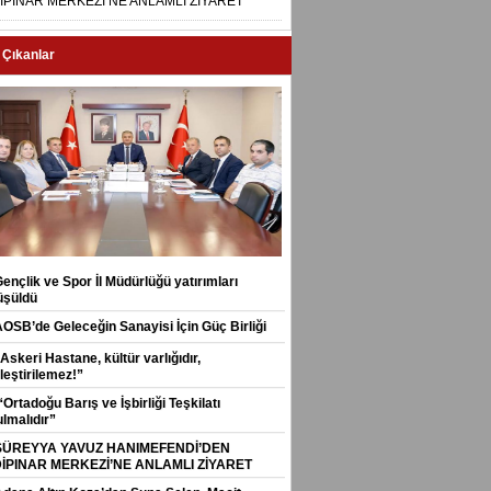
İPINAR MERKEZİ’NE ANLAMLI ZİYARET
 Çıkanlar
ençlik ve Spor İl Müdürlüğü yatırımları
üşüldü
AOSB’de Geleceğin Sanayisi İçin Güç Birliği
Askeri Hastane, kültür varlığıdır,
leştirilemez!”
Ortadoğu Barış ve İşbirliği Teşkilatı
lmalıdır”
SÜREYYA YAVUZ HANIMEFENDİ’DEN
İPINAR MERKEZİ’NE ANLAMLI ZİYARET