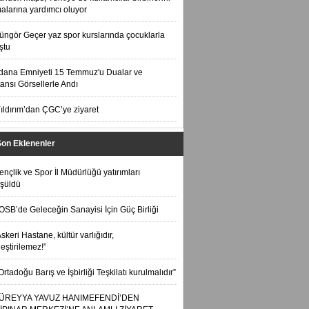
alarına yardımcı oluyor
üngör Geçer yaz spor kurslarında çocuklarla
ştu
dana Emniyeti 15 Temmuz'u Dualar ve
ansı Görsellerle Andı
ıldırım’dan ÇGC’ye ziyaret
Son Eklenenler
ençlik ve Spor İl Müdürlüğü yatırımları
şüldü
OSB’de Geleceğin Sanayisi İçin Güç Birliği
skeri Hastane, kültür varlığıdır,
leştirilemez!”
Ortadoğu Barış ve İşbirliği Teşkilatı kurulmalıdır”
ÜREYYA YAVUZ HANIMEFENDİ’DEN