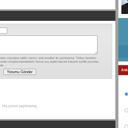
lar, inançlara saldırı içeren, imla kuralları ile yazılmamış, Türkçe karakter
umlar onaylanmamaktadır. Ayrıca suç teşkil edecek hakaret içerikli yorumlar
ir.
Ank
Hiç yorum yapılmamış.