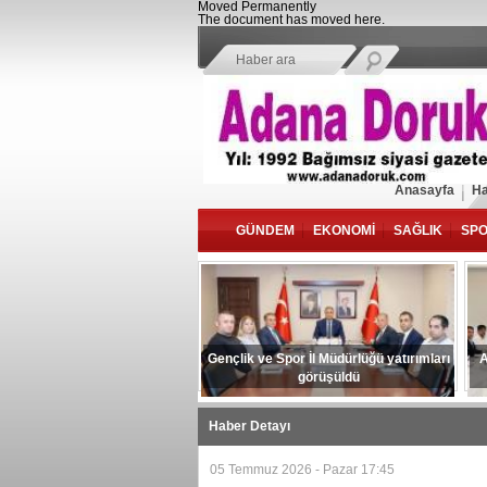
Moved Permanently
The document has moved
here
.
Anasayfa
Ha
GÜNDEM
EKONOMİ
SAĞLIK
SP
Gençlik ve Spor İl Müdürlüğü yatırımları
A
görüşüldü
Haber Detayı
05 Temmuz 2026 - Pazar 17:45