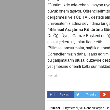
“Günümüzde tele-rehabilitasyon uygul
büyük önem taşıyor. Öğrencilerimizi
geliştirmesi ve TÜBİTAK desteği 
üniversitemiz adına sevindirici bir g
“Bilimsel Araştırma Kültürünü G
Dr. Öğr. Üyesi Gamze Başkent de öğr
dikkat çekerek şunları ifade etti:
“Bilimsel araştırmalar, sağlık alanınd
Öğrencilerimizin daha lisans eğitiml
bu çalışmaların ulusal düzeyde dest
yetişmesine önemli katkı sunmaktadı
Kaynak:
Paylaş
Tweetle
Etiketler:
Fizyoterapi,
ve,
Rehabilitasyon,
Bö