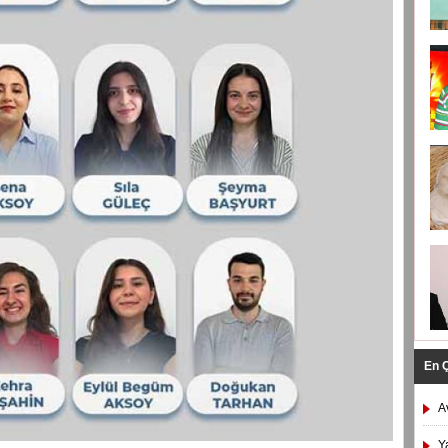
En 
A
Y