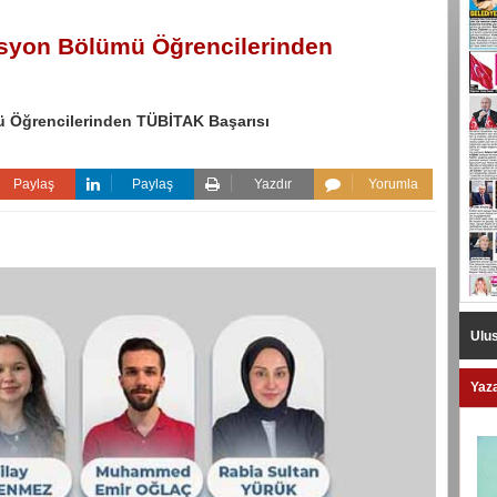
tasyon Bölümü Öğrencilerinden
ü Öğrencilerinden TÜBİTAK Başarısı
Paylaş
Paylaş
Yazdır
Yorumla
Ulus
Yaza