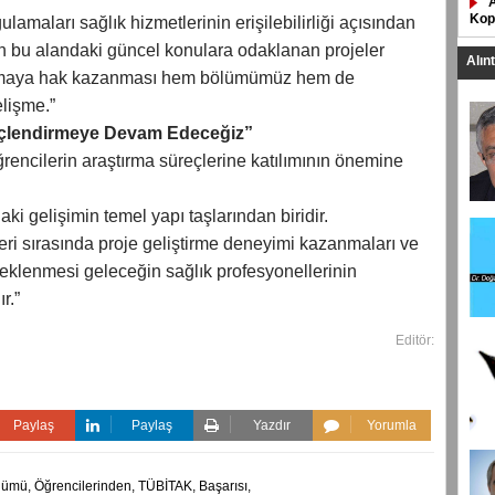
Kop
amaları sağlık hizmetlerinin erişilebilirliği açısından
n bu alandaki güncel konulara odaklanan projeler
Alın
almaya hak kazanması hem bölümümüz hem de
elişme.”
üçlendirmeye Devam Edeceğiz”
encilerin araştırma süreçlerine katılımının önemine
aki gelişimin temel yapı taşlarından biridir.
eri sırasında proje geliştirme deneyimi kazanmaları ve
eklenmesi geleceğin sağlık profesyonellerinin
r.”
Editör:
Paylaş
Paylaş
Yazdır
Yorumla
lümü,
Öğrencilerinden,
TÜBİTAK,
Başarısı,