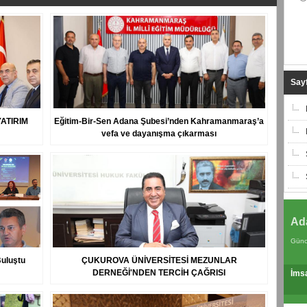
Sayf
YATIRIM
Eğitim-Bir-Sen Adana Şubesi’nden Kahramanmaraş’a
vefa ve dayanışma çıkarması
Ad
Günc
uluştu
ÇUKUROVA ÜNİVERSİTESİ MEZUNLAR
DERNEĞİ'NDEN TERCİH ÇAĞRISI
İms