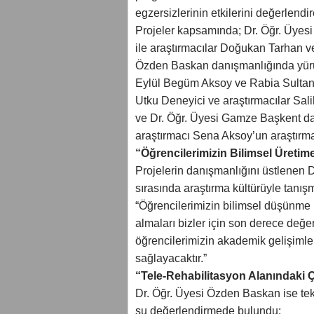
egzersizlerinin etkilerini değerlendir
Projeler kapsamında; Dr. Öğr. Üyes
ile araştırmacılar Doğukan Tarhan ve
Özden Baskan danışmanlığında yürüt
Eylül Begüm Aksoy ve Rabia Sultan Y
Utku Deneyici ve araştırmacılar Sal
ve Dr. Öğr. Üyesi Gamze Başkent da
araştırmacı Sena Aksoy’un araştır
“Öğrencilerimizin Bilimsel Üretim
Projelerin danışmanlığını üstlenen Dr
sırasında araştırma kültürüyle tanış
“Öğrencilerimizin bilimsel düşünme be
almaları bizler için son derece değe
öğrencilerimizin akademik gelişimleri
sağlayacaktır.”
“Tele-Rehabilitasyon Alanındaki 
Dr. Öğr. Üyesi Özden Baskan ise tek
şu değerlendirmede bulundu: