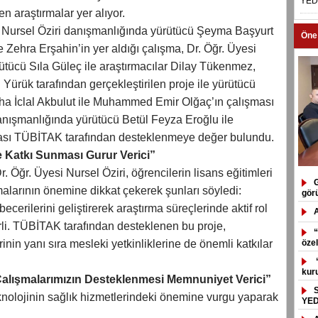
YED
en araştırmalar yer alıyor.
i Nursel Öziri danışmanlığında yürütücü Şeyma Başyurt
Öne
 Zehra Erşahin’in yer aldığı çalışma, Dr. Öğr. Üyesi
ücü Sıla Güleç ile araştırmacılar Dilay Tükenmez,
ürük tarafından gerçekleştirilen proje ile yürütücü
iha İclal Akbulut ile Muhammed Emir Olğaç’ın çalışması
nışmanlığında yürütücü Betül Feyza Eroğlu ile
ması TÜBİTAK tarafından desteklenmeye değer bulundu.
e Katkı Sunması Gurur Verici”
. Öğr. Üyesi Nursel Öziri, öğrencilerin lisans eğitimleri
G
malarının önemine dikkat çekerek şunları söyledi:
gör
cerilerini geliştirerek araştırma süreçlerinde aktif rol
rli. TÜBİTAK tarafından desteklenen bu proje,
“
nin yanı sıra mesleki yetkinliklerine de önemli katkılar
özel
“
kuru
Çalışmalarımızın Desteklenmesi Memnuniyet Verici”
nolojinin sağlık hizmetlerindeki önemine vurgu yaparak
YED