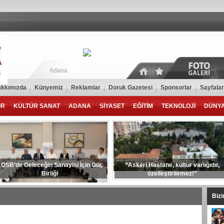
Adana
kkımızda
Künyemiz
Reklamlar
Doruk Gazetesi
Sponsorlar
Sayfalar
OR
KÜLTÜR SANAT
ADANA
SİYASET
EĞİTİM
TEKNOLOJİ
DÜNY
OSB’de Geleceğin Sanayisi İçin Güç
“Askeri Hastane, kültür varlığıdır,
Birliği
özelleştirilemez!”
Biz