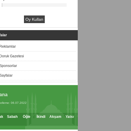
alar
Reklamlar
Doruk Gazetesi
Sponsorlar
Sayfalar
ana
elleme: 06.07.2022
ak
Sabah
Öğle
İkindi
Akşam
Yatsı