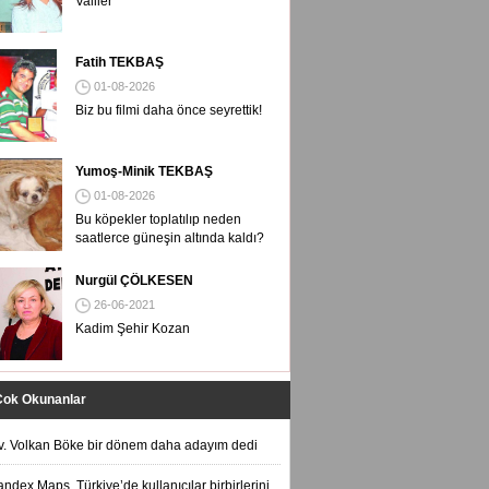
Valiler
Fatih TEKBAŞ
01-08-2026
Biz bu filmi daha önce seyrettik!
Yumoş-Minik TEKBAŞ
01-08-2026
Bu köpekler toplatılıp neden
saatlerce güneşin altında kaldı?
Nurgül ÇÖLKESEN
26-06-2021
Kadim Şehir Kozan
Çok Okunanlar
v. Volkan Böke bir dönem daha adayım dedi
andex Maps, Türkiye’de kullanıcılar birbirlerini