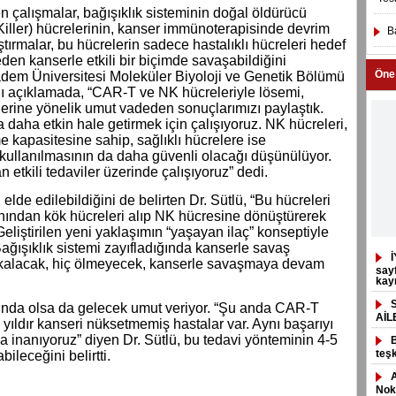
 çalışmalar, bağışıklık sisteminin doğal öldürücü
Killer) hücrelerinin, kanser immünoterapisinde devrim
B
tırmalar, bu hücrelerin sadece hastalıklı hücreleri hedef
eden kanserle etkili bir biçimde savaşabildiğini
Öne
adem Üniversitesi Moleküler Biyoloji ve Genetik Bölümü
ğı açıklamada, “CAR-T ve NK hücreleriyle lösemi,
erine yönelik umut vadeden sonuçlarımızı paylaştık.
a daha etkin hale getirmek için çalışıyoruz. NK hücreleri,
e kapasitesine sahip, sağlıklı hücrelere ise
kullanılmasının da daha güvenli olacağı düşünülüyor.
 etkili tedaviler üzerinde çalışıyoruz” dedi.
elde edilebildiğini de belirten Dr. Sütlü, “Bu hücreleri
nından kök hücreleri alıp NK hücresine dönüştürerek
eliştirilen yeni yaklaşımın “yaşayan ilaç” konseptiyle
ağışıklık sistemi zayıfladığında kanserle savaş
İ
li kalacak, hiç ölmeyecek, kanserle savaşmaya devam
sayf
kayı
nda olsa da gelecek umut veriyor. “Şu anda CAR-T
AİL
 yıldır kanseri nüksetmemiş hastalar var. Aynı başarıyı
 inanıyoruz” diyen Dr. Sütlü, bu tedavi yönteminin 4-5
teşk
bileceğini belirtti.
Nokt