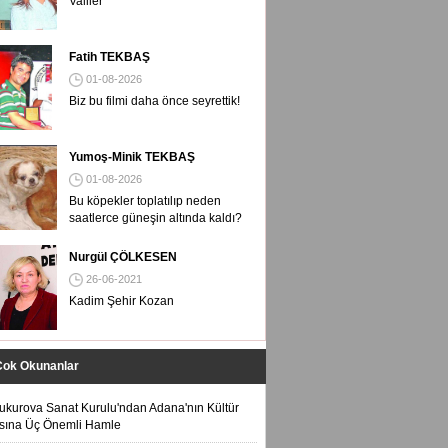
Valiler
Fatih TEKBAŞ
01-08-2026
Biz bu filmi daha önce seyrettik!
Yumoş-Minik TEKBAŞ
01-08-2026
Bu köpekler toplatılıp neden
saatlerce güneşin altında kaldı?
Nurgül ÇÖLKESEN
26-06-2021
Kadim Şehir Kozan
Çok Okunanlar
ukurova Sanat Kurulu'ndan Adana'nın Kültür
sına Üç Önemli Hamle