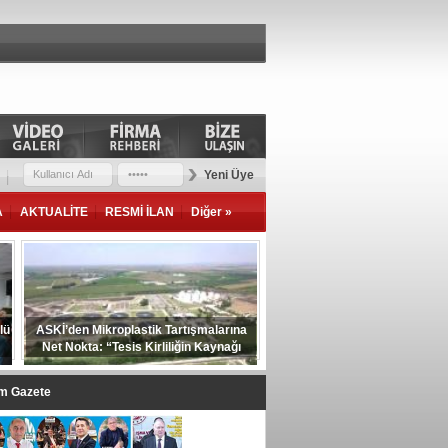
Yeni Üye
A
AKTUALİTE
RESMİ İLAN
Diğer »
lü
ASKİ’den Mikroplastik Tartışmalarına
Net Nokta: “Tesis Kirliliğin Kaynağı
Değil”
im Gazete