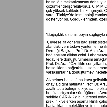
hastalığın mekanizmasını daha iyi an
çözümler geliştirebiliyoruz. 6. MIMIC
çok yüksek kalitede bir kongreydi. 
vardı. Türkiye’de İmmünoloji camiasın
gösteriyor bu. Gördüklerimden, özel
“Bağışıklık sistemi, beyin sağlığıyla d
Çevresel faktörlerin bağışıklık siste
alandaki yeni tedavi yöntemlerine il
Derneği Başkanı Prof. Dr. Arzu Aral, 
bağlantılara dikkat çekti. Laboratuv
tedavilere dönüştürülmesini amaçla
Prof. Dr. Aral, “Özellikle son yıllar
hastalıklarla bağışıklık sistemi arası
yaklaşımlarına dönüştürmeyi hedefle
Alzheimer hastalığına karşı geliştiri
onay aldığını hatırlatan Prof. Dr. Arz
azaltmada belirgin etkiye sahip olsa 
henüz tartışmalar sürdüğünden Avrupa
şekilde CAR-NK gibi hücresel tedavil
preklinik ve erken aşama klinik çalı
hastalıkların moleküler ve immünol