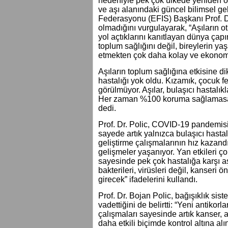
nedeniyle pek çok ülkede yeniden ö
ve aşı alanındaki güncel bilimsel g
Federasyonu (EFIS) Başkanı Prof. Dr.
olmadığını vurgulayarak, “Aşıların ot
yol açtıklarını kanıtlayan dünya çapı
toplum sağlığını değil, bireylerin yaş
etmekten çok daha kolay ve ekonomi
Aşıların toplum sağlığına etkisine di
hastalığı yok oldu. Kızamık, çocuk fe
görülmüyor. Aşılar, bulaşıcı hastalık
Her zaman %100 koruma sağlamasa da
dedi.
Prof. Dr. Polic, COVID-19 pandemisi
sayede artık yalnızca bulaşıcı hastal
geliştirme çalışmalarının hız kazandığ
gelişmeler yaşanıyor. Yan etkileri çok
sayesinde pek çok hastalığa karşı aşı
bakterileri, virüsleri değil, kanseri
girecek” ifadelerini kullandı.
Prof. Dr. Bojan Polic, bağışıklık sis
vadettiğini de belirtti: “Yeni antiko
çalışmaları sayesinde artık kanser, a
daha etkili biçimde kontrol altına al