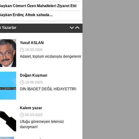
Başkan Cömert Özen Mahalleleri Ziyaret Etti
Başkan Erdinç Altıok sahada…
tı Yazarlar
Yusuf ASLAN
16-03-2026
Adalet, toplum vicdanıyla dengelenir
Doğan Kuşman
13-06-2023
DİN İBADET DEĞİL HİDAYETTİR!
Kalem yazar
05-03-2023
Ufuğu göremeyen tekinsiz
danışman!