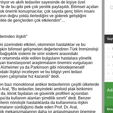
lıyor ve akıllı tedaviler sayesinde de kişiye özel
’te de bu gibi pek çok yenilik paylaşıldı. Bilimsel açıdan
Çok önemli konuşmacılar, çok sayıda genç bilim insanı
ın doğru yolda ilerlediğini ve giderek geliştiğini
likle de gençlerden çok etkilendim”…
erinden ilişkili”
Sayf
mi üzerindeki etkileri, otoimmün hastalıklar ve bu
işkin bilimsel gelişmeleri değerlendiren Türk İmmünoloji
bağışıklık sistemi ile sinir sistemi arasındaki
ar ortamında elde edilen bulguların hastalara yönelik
yan translasyonel araştırmaların önemini vurgulayan
da, Alzheimer ya da Parkinson gibi nörodejeneratif
ndaki ilişkiyi inceleyen ve bu bilgiyi yeni tedavi
yen çalışmalar hız kazandı” dedi.
len bazı monoklonal antikor tedavilerinin çeşitli ülkelerde
u Aral, “Bu tedaviler, beyindeki amiloid plak birikimini
Ad
da, klinik faydaları ve güvenlik profilleri açısından
'da kullanım alanları şimdilik sınırlı” dedi. Benzer
Günc
erin nörolojik hastalıklarda da kullanımına ilişkin
şmaların sürdüğünü ifade eden Prof. Dr. Aral,
İms
ojik mekanizmalarının daha iyi anlaşılmasının önemine