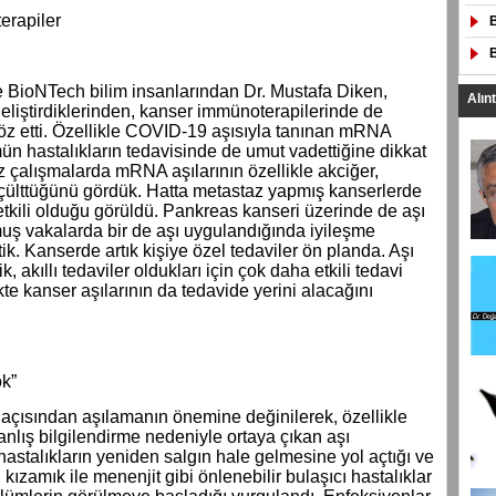
erapiler
 BioNTech bilim insanlarından Dr. Mustafa Diken,
Alın
eliştirdiklerinden, kanser immünoterapilerinde de
söz etti. Özellikle COVID-19 aşısıyla tanınan mRNA
mün hastalıkların tedavisinde de umut vadettiğine dikkat
z çalışmalarda mRNA aşılarının özellikle akciğer,
küçülttüğünü gördük. Hatta metastaz yapmış kanserlerde
etkili olduğu görüldü. Pankreas kanseri üzerinde de aşı
muş vakalarda bir de aşı uygulandığında iyileşme
ttik. Kanserde artık kişiye özel tedaviler ön planda. Aşı
 akıllı tedaviler oldukları için çok daha etkili tedavi
te kanser aşılarının da tedavide yerini alacağını
ok”
 açısından aşılamanın önemine değinilerek, özellikle
nlış bilgilendirme nedeniyle ortaya çıkan aşı
hastalıkların yeniden salgın hale gelmesine yol açtığı ve
ızamık ile menenjit gibi önlenebilir bulaşıcı hastalıklar