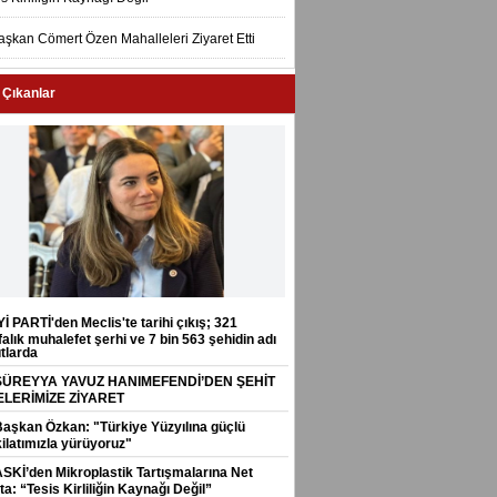
aşkan Cömert Özen Mahalleleri Ziyaret Etti
 Çıkanlar
Yİ PARTİ'den Meclis'te tarihi çıkış; 321
alık muhalefet şerhi ve 7 bin 563 şehidin adı
tlarda
SÜREYYA YAVUZ HANIMEFENDİ’DEN ŞEHİT
ELERİMİZE ZİYARET
Başkan Özkan: "Türkiye Yüzyılına güçlü
ilatımızla yürüyoruz"
ASKİ’den Mikroplastik Tartışmalarına Net
a: “Tesis Kirliliğin Kaynağı Değil”