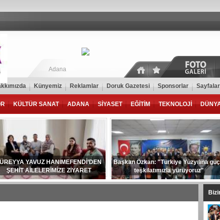
Adana
kkımızda
Künyemiz
Reklamlar
Doruk Gazetesi
Sponsorlar
Sayfalar
OR
KÜLTÜR SANAT
ADANA
SİYASET
EĞİTİM
TEKNOLOJİ
DÜNY
ÜREYYA YAVUZ HANIMEFENDİ’DEN
Başkan Özkan: "Türkiye Yüzyılına güç
ŞEHİT AİLELERİMİZE ZİYARET
teşkilatımızla yürüyoruz"
Biz