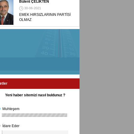
Bülent ÇELİKTEN
30-06-2021
EMEK HIRSIZLARININ PARTİSİ
OLMAZ
etler
Yeni haber sitemizi nasıl buldunuz ?
Muhteşem
İdare Eder