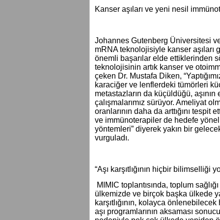
Kanser aşıları ve yeni nesil immünot
Johannes Gutenberg Üniversitesi ve
mRNA teknolojisiyle kanser aşıları g
önemli başarılar elde ettiklerinden 
teknolojisinin artık kanser ve otoim
çeken Dr. Mustafa Diken, “Yaptığımı
karaciğer ve lenflerdeki tümörleri 
metastazların da küçüldüğü, aşının 
çalışmalarımız sürüyor. Ameliyat ol
oranlarının daha da arttığını tespit e
ve immünoterapiler de hedefe yönelik,
yöntemleri” diyerek yakın bir gelecek
vurguladı.
“Aşı karşıtlığının hiçbir bilimselliği y
MIMIC toplantısında, toplum sağlığı
ülkemizde ve birçok başka ülkede ya
karşıtlığının, kolayca önlenebilecek 
aşı programlarının aksaması sonucu k