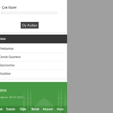
Çok Güzel
alar
Reklamlar
Doruk Gazetesi
Sponsorlar
Sayfalar
ana
elleme: 06.07.2022
ak
Sabah
Öğle
İkindi
Akşam
Yatsı