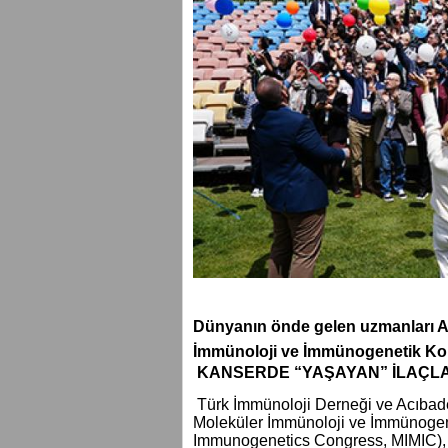
Dünyanın önde gelen uzmanları A
İmmünoloji ve İmmünogenetik Ko
KANSERDE “YAŞAYAN” İLAÇLAR
Türk İmmünoloji Derneği ve Acıbadem
Moleküler İmmünoloji ve İmmünogen
Immunogenetics Congress, MIMIC), 