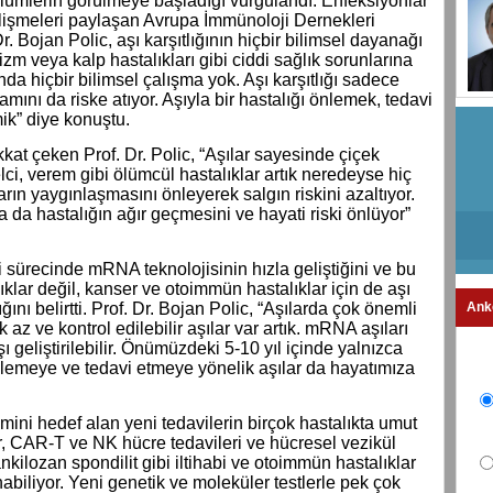
lümlerin görülmeye başladığı vurgulandı. Enfeksiyonlar
elişmeleri paylaşan Avrupa İmmünoloji Dernekleri
 Bojan Polic, aşı karşıtlığının hiçbir bilimsel dayanağı
izm veya kalp hastalıkları gibi ciddi sağlık sorunlarına
nda hiçbir bilimsel çalışma yok. Aşı karşıtlığı sadece
amını da riske atıyor. Aşıyla bir hastalığı önlemek, tedavi
k” diye konuştu.
kkat çeken Prof. Dr. Polic, “Aşılar sayesinde çiçek
lci, verem gibi ölümcül hastalıklar artık neredeyse hiç
ların yaygınlaşmasını önleyerek salgın riskini azaltıyor.
 hastalığın ağır geçmesini ve hayati riski önlüyor”
 sürecinde mRNA teknolojisinin hızla geliştiğini ve bu
ıklar değil, kanser ve otoimmün hastalıklar için de aşı
ını belirtti. Prof. Dr. Bojan Polic, “Aşılarda çok önemli
Ank
 az ve kontrol edilebilir aşılar var artık. mRNA aşıları
 geliştirilebilir. Önümüzdeki 5-10 yıl içinde yalnızca
 önlemeye ve tedavi etmeye yönelik aşılar da hayatımıza
temini hedef alan yeni tedavilerin birçok hastalıkta umut
rlar, CAR-T ve NK hücre tedavileri ve hücresel vezikül
nkilozan spondilit gibi iltihabi ve otoimmün hastalıklar
ınabiliyor. Yeni genetik ve moleküler testlerle pek çok