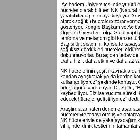
Acıbadem Üniversitesi’nde yürütülen
hücreler olarak bilinen NK (Natural 
yaratabileceğini ortaya koyuyor. Araş
alarak sağlıklı hücrelere zarar verm
gösteriyor. Kongre Başkanı ve Acıb
Öğretim Üyesi Dr. Tolga Sütlü yaptı
lenfoma ve melanom gibi kanser türl
Bağışıklık sistemini kanserle savaşt
sağlıksız gördükleri hücreleri öldürm
dokunmuyorlar. Bu açıdan tedavide 
Daha hızlı, daha etkin ve daha az yan
NK hücrelerinin çeşitli kaynaklardan 
kandan ayrıştırarak ya da kordon ka
kullanabiliyoruz” şeklinde konuştu. G
örtüştüğünü vurgulayan Dr. Sütlü, "B
kaybediliyor. Biz ise vücutta sürek
edecek hücreler geliştiriyoruz" dedi.
Araştırmalar halen deneme aşaması
hücreleriyle tedavi olmuş ve onlarca
NK hücreleriyle de yakalayacağımıza
yıl içinde klinik testlerinin tamamlana