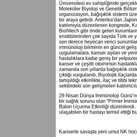
Üniversitesi ev sahipliğinde gerçek
Moleküler Biyoloji ve Genetik Bölüm
organizasyon, bağışıklık sistemi üze
bir araya getirdi. Amerika’dan Japon
katılımıyla düzenlenen kongrede, K
BioNtech gibi önde gelen kurumların 
enstitülerinden çok sayıda Türk ve y
son derece heyecan verici sunumlar 
immünoloji biliminin en güncel geliş
uygulamalara, kanser aşıları ve yeni n
hastalıklara kadar geniş bir yelpaze
kanser ve çeşitli otoimmün hastalıkl
zamanda son yıllarda bağışıklık sist
çıktığı vurgulandı. Biyolojik ilaçlar
tartışıldığı etkinlikte, ilaç ve tıbbi 
sektördeki son gelişmeleri katılımcıl
29 Nisan Dünya İmmünoloji Günü’nü
bir sağlık sorunu olan “Primer İmmün 
Balon Uçurma Etkinliği düzenlendi.
ulaşabilen bir hastayı temsil ettiği b
Kanserle savaşta yeni umut NK hücr