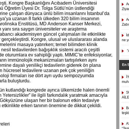
leşti. Kongre Başkanlığını Acıbadem Üniversitesi
A
ü Öğretim Üyesi Dr. Tolga Sütlü’nün üstlendiği
Ziyar
rine çalışan dünyaca ünlü bilim insanlarını İstanbul’da
ya’ya uzanan 8 farklı ülkeden 320 bilim insanının
A
arolinska Enstitüsü, MD Anderson Kanser Merkezi,
Zabı
yanı sıra saygın üniversiteler ve araştırma
abancı akademisyen güncel çalışmaları ile etkinlikte
İ
gerçekleştirdi. Kongre, ulusal ve uluslararası alanda
ne y
melerini masaya yatırırken; temel bilimden klinik
esil tedavilerden bağışıklık sistemi aracılı çeşitli
“
de oturumlara ev sahipliği yaptı. MIMIC’te enfeksiyonlar,
arın immünolojik mekanizmaları tartışılırken aynı
emine dayalı yenilikçi tedavilerin giderek ön plana
En 
dan hücresel tedavilere uzanan pek çok yeniliğin
teknoloji firmaları ise dört ayrı uydu sempozyumda
İ
arla buluşturdu.
muha
n kutlandığı kongrede ayrıca ülkemizde halen önemli
S
Yetersizlikler” ile ilgili farkındalık yaratmak amacıyla
AİL
 Gökyüzüne ulaşan her bir balonun etkin tedaviye
u etkinlikte erken tanının önemine de dikkat çekildi.
B
teşk
eleri
A
“Tes