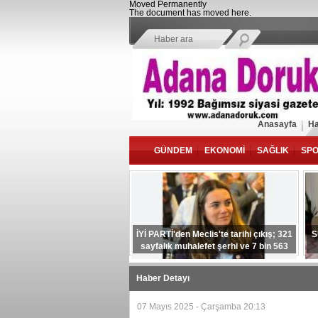
Moved Permanently
The document has moved
here
.
Anasayfa
Ha
GÜNDEM
EKONOMİ
SAĞLIK
SP
İYİ PARTİ'den Meclis'te tarihi çıkış; 321
S
sayfalık muhalefet şerhi ve 7 bin 563
şehidin adı kayıtlarda
Haber Detayı
07 Mayıs 2025 - Çarşamba 20:13