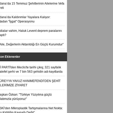
dana’da 15 Temmuz Şehitlerinin Ailelerine Vefa
eti
dana’da Kaldırımlar Yayalara Kalıyor:
tadan "İşgal" Operasyonu
ddialar vahim, Haluk Levent deprem paralarını
aptı?
Aile, Değerlerin Aktarıldığı En Güçlü Kurumdur”
Son Eklenenler
Yİ PARTİ'den Meclis'te tarihi çıkış; 321 sayfalık
lefet şerhi ve 7 bin 563 şehidin adı kayıtlarda
ÜREYYA YAVUZ HANIMEFENDİ’DEN ŞEHİT
ELERİMİZE ZİYARET
aşkan Özkan: "Türkiye Yüzyılına güçlü
ilatımızla yürüyoruz"
SKİ’den Mikroplastik Tartışmalarına Net Nokta:
is Kirliliğin Kaynağı Değil”