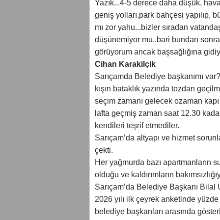
Yazık...4-5 derece daha düşük, havada
geniş yolları,park bahçesi yapılıp, 
mı zor yahu...bizler sıradan vatanda
düşünemiyor mu..bari bundan sonrasın
görüyorum ancak başsağlığına gidiy
Cihan Karakilçik
Sarıçamda Belediye başkanımı var?.v
kışın bataklık yazında tozdan geçilm
seçim zamanı gelecek ozaman kapı 
lafta geçmiş zaman saat 12.30 kada
kendileri teşrif etmediler.
Sarıçam’da altyapı ve hizmet sorunl
çekti.
Her yağmurda bazı apartmanların su a
olduğu ve kaldırımların bakımsızlığ
Sarıçam’da Belediye Başkanı Bilal U
2026 yılı ilk çeyrek anketinde yüzde
belediye başkanları arasında gösteri