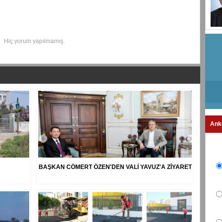
Hiç yorum yapılmamış.
Ank
BAŞKAN CÖMERT ÖZEN'DEN VALİ YAVUZ'A ZİYARET