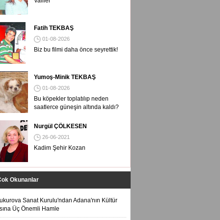
Valiler
Fatih TEKBAŞ
01-08-2026
Biz bu filmi daha önce seyrettik!
Yumoş-Minik TEKBAŞ
01-08-2026
Bu köpekler toplatılıp neden
saatlerce güneşin altında kaldı?
Nurgül ÇÖLKESEN
26-06-2021
Kadim Şehir Kozan
Çok Okunanlar
ukurova Sanat Kurulu'ndan Adana'nın Kültür
sına Üç Önemli Hamle