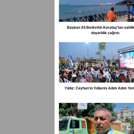
Başkan Ali Bedrettin Karataş’tan sahille
duyarlılık çağrısı
Yıldız: Ceyhan'ın Yollarını Adım Adım Yen