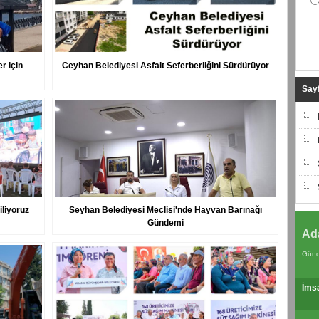
r için
Ceyhan Belediyesi Asfalt Seferberliğini Sürdürüyor
Sayf
iliyoruz
Seyhan Belediyesi Meclisi'nde Hayvan Barınağı
Gündemi
Ad
Günc
İms