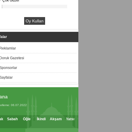
Çok Güzel
alar
Reklamlar
Doruk Gazetesi
Sponsorlar
Sayfalar
ana
elleme: 06.07.2022
ak
Sabah
Öğle
İkindi
Akşam
Yatsı