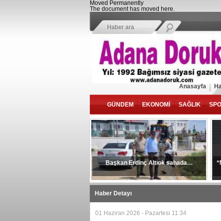
Moved Permanently
The document has moved
here
.
Anasayfa
Ha
GÜNDEM
EKONOMİ
SAĞLIK
SP
Başkan Erdinç Altıok sahada…
“
Haber Detayı
01 Haziran 2026 - Pazartesi 11:34