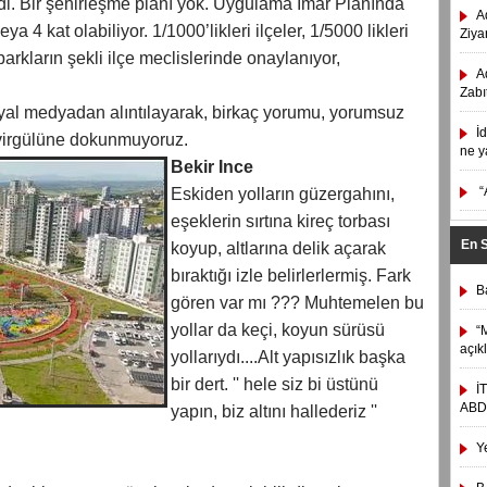
di. Bir şehirleşme planı yok. Uygulama İmar Planında
A
ya 4 kat olabiliyor. 1/1000’likleri ilçeler, 1/5000 likleri
Ziyar
arkların şekli ilçe meclislerinde onaylanıyor,
A
Zabı
al medyadan alıntılayarak, birkaç yorumu, yorumsuz
İ
 virgülüne dokunmuyoruz.
ne y
Bekir Ince
“
Eskiden yolların güzergahını,
eşeklerin sırtına kireç torbası
En 
koyup, altlarına delik açarak
bıraktığı izle belirlerlermiş. Fark
B
gören var mı ??? Muhtemelen bu
yollar da keçi, koyun sürüsü
“
açık
yollarıydı....Alt yapısızlık başka
bir dert. '' hele siz bi üstünü
İ
ABD/
yapın, biz altını hallederiz ''
Y