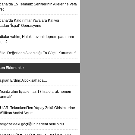
dana’da 15 Temmuz Şehitlerinin Ailelerine Vefa
eti
dana’da Kaldırımlar Yayalara Kalıyor:
tadan "İşgal" Operasyonu
ddialar vahim, Haluk Levent deprem paralarını
aptı?
Aile, Değerlerin Aktarıldığı En Güçlü Kurumdur”
Son Eklenenler
aşkan Erdinç Altıok sahada…
Mısırda alım fiyatı en az 17 lira olarak hemen
lanmalı”
TÜ ARI Teknokent’ten Yapay Zekâ Girişimlerine
Silikon Vadisi Açılımı
edigöze’deki göçüğün nedeni belli oldu