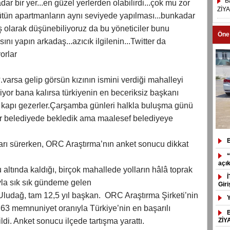
B
r bir yer...en güzel yerlerden olabilirdi...çok mu zor
ZİY
bütün apartmanların aynı seviyede yapılması...bunkadar
ş olarak düşünebiliyoruz da bu yöneticiler bunu
Öne
ı yapın arkadaş...azıcık ilgilenin...Twitter da
orlar
arsa gelip görsün kızının ismini verdiği mahalleyi
iyor bana kalırsa türkiyenin en beceriksiz başkanı
kapı gezerler.Çarşamba günleri halkla buluşma günü
r belediyede bekledik ama maalesef belediyeye
arı sürerken, ORC Araştırma’nın anket sonucu dikkat
“
açı
ltında kaldığı, birçok mahallede yolların hâlâ toprak
ıyla sık sık gündeme gelen
Giri
ludağ, tam 12,5 yıl başkan. ORC Araştırma Şirketi’nin
 63 memnuniyet oranıyla Türkiye’nin en başarılı
ldi. Anket sonucu ilçede tartışma yarattı.
ZİY