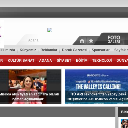
Adana
kkımızda
Künyemiz
Reklamlar
Doruk Gazetesi
Sponsorlar
Sayfalar
OR
KÜLTÜR SANAT
ADANA
SİYASET
EĞİTİM
TEKNOLOJİ
DÜNY
Mısırda alım fiyatı en az 17 lira olarak
İTÜ ARI Teknokent’ten Yapay Zekâ
hemen açıklanmalı”
Girişimlerine ABD/Silikon Vadisi Açılı
Biz