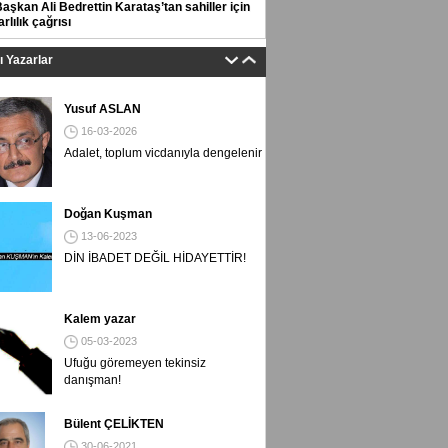
aşkan Ali Bedrettin Karataş’tan sahiller için
rlılık çağrısı
tı Yazarlar
Yusuf ASLAN
16-03-2026
Adalet, toplum vicdanıyla dengelenir
Doğan Kuşman
13-06-2023
DİN İBADET DEĞİL HİDAYETTİR!
Kalem yazar
05-03-2023
Ufuğu göremeyen tekinsiz
danışman!
Bülent ÇELİKTEN
30-06-2021