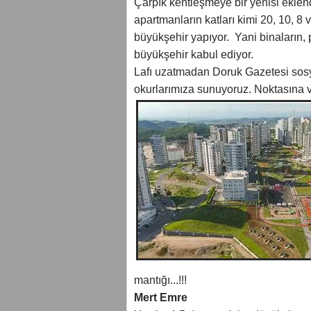
Çarpık kentleşmeye bir yenisi eklen
apartmanların katları kimi 20, 10, 8 ve
büyükşehir yapıyor. Yani binaların, p
büyükşehir kabul ediyor.
Lafı uzatmadan Doruk Gazetesi sosy
okurlarımıza sunuyoruz. Noktasına
mantığı...!!!
Mert Emre