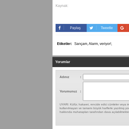
Kaynak:
Paylaş
Tweetle
Etiketler:
Sarıçam,
Alarm,
veriyor!,
Yorumlar
Adınız
:
Yorumunuz
:
UYARI: Küfür, hakaret, rencide edici cümleler veya ima
kullanılmayan ve tamamı büyük harflerle yazılmış yor
hakkında muhatapları tarafından dava açılabilmekted