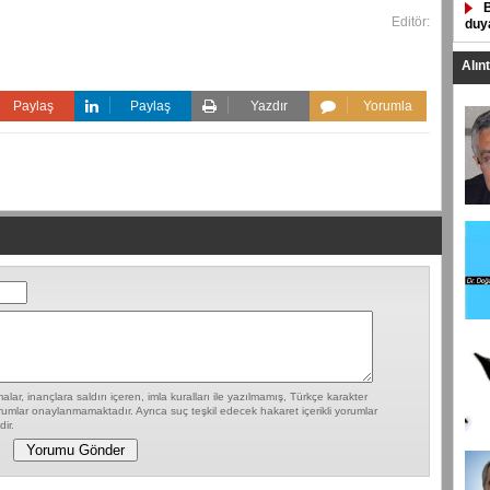
B
Editör:
duya
Alın
Paylaş
Paylaş
Yazdır
Yorumla
lar, inançlara saldırı içeren, imla kuralları ile yazılmamış, Türkçe karakter
umlar onaylanmamaktadır. Ayrıca suç teşkil edecek hakaret içerikli yorumlar
ir.