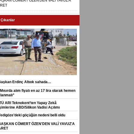
AŞKAN CÖMERT ÖZEN'DEN VALİ YAVUZ'A
ARET
 Çıkanlar
Başkan Erdinç Altıok sahada…
Mısırda alım fiyatı en az 17 lira olarak hemen
klanmalı”
İTÜ ARI Teknokent’ten Yapay Zekâ
şimlerine ABD/Silikon Vadisi Açılımı
Yedigöze’deki göçüğün nedeni belli oldu
BAŞKAN CÖMERT ÖZEN'DEN VALİ YAVUZ'A
ARET