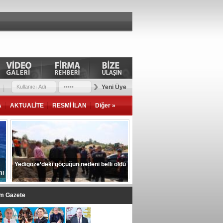
Yeni Üye
A
AKTUALİTE
RESMİ İLAN
Diğer »
Yedigöze’deki göçüğün nedeni belli oldu
mı
im Gazete