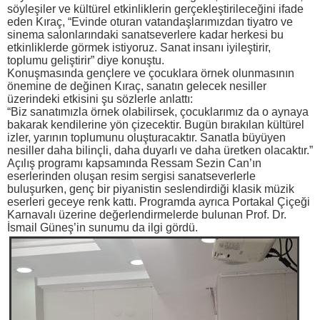
söyleşiler ve kültürel etkinliklerin gerçekleştirileceğini ifade
eden Kıraç, “Evinde oturan vatandaşlarımızdan tiyatro ve
sinema salonlarındaki sanatseverlere kadar herkesi bu
etkinliklerde görmek istiyoruz. Sanat insanı iyileştirir,
toplumu geliştirir” diye konuştu.
Konuşmasında gençlere ve çocuklara örnek olunmasının
önemine de değinen Kıraç, sanatın gelecek nesiller
üzerindeki etkisini şu sözlerle anlattı:
“Biz sanatımızla örnek olabilirsek, çocuklarımız da o aynaya
bakarak kendilerine yön çizecektir. Bugün bırakılan kültürel
izler, yarının toplumunu oluşturacaktır. Sanatla büyüyen
nesiller daha bilinçli, daha duyarlı ve daha üretken olacaktır.”
Açılış programı kapsamında Ressam Sezin Can’ın
eserlerinden oluşan resim sergisi sanatseverlerle
buluşurken, genç bir piyanistin seslendirdiği klasik müzik
eserleri geceye renk kattı. Programda ayrıca Portakal Çiçeği
Karnavalı üzerine değerlendirmelerde bulunan Prof. Dr.
İsmail Güneş’in sunumu da ilgi gördü.