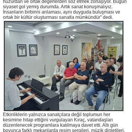
huzurdan ve ortak değerlerden söz etmek zorlaşıyor. Bugün
siyaset gol yemiş durumda. Artık sanat konuşmalıyız.
İnsanların birbirini anlaması, aynı duyguda buluşması ve
ortak bir kültür oluşturması sanatla mümkündür” dedi.
Etkinliklerin yalnızca sanatçılara değil toplumun her
kesimine hitap ettiğini vurgulayan Kıraç, vatandaşları
düzenlenecek programlara katılmaya davet etti. Altı gün
boyunca farklı mekanlarda resim sergileri, müzik dinletileri,