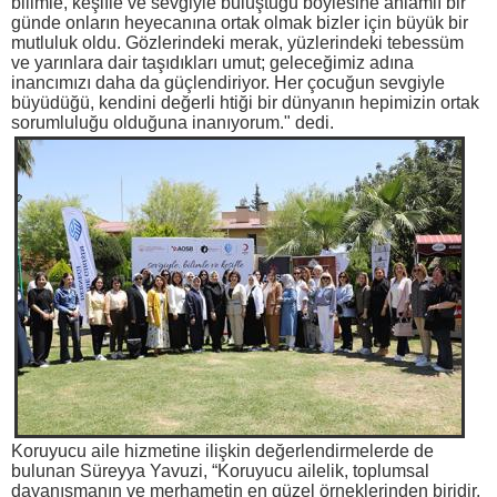
bilimle, keşifle ve sevgiyle buluştuğu böylesine anlamlı bir
günde onların heyecanına ortak olmak bizler için büyük bir
mutluluk oldu. Gözlerindeki merak, yüzlerindeki tebessüm
ve yarınlara dair taşıdıkları umut; geleceğimiz adına
inancımızı daha da güçlendiriyor. Her çocuğun sevgiyle
büyüdüğü, kendini değerli htiği bir dünyanın hepimizin ortak
sorumluluğu olduğuna inanıyorum." dedi.
Koruyucu aile hizmetine ilişkin değerlendirmelerde de
bulunan Süreyya Yavuzi, “Koruyucu ailelik, toplumsal
dayanışmanın ve merhametin en güzel örneklerinden biridir.