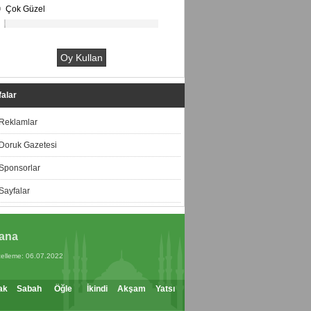
Çok Güzel
alar
Reklamlar
Doruk Gazetesi
Sponsorlar
Sayfalar
ana
elleme: 06.07.2022
ak
Sabah
Öğle
İkindi
Akşam
Yatsı