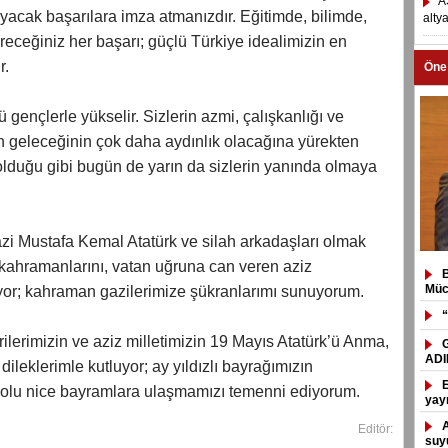
A
ıyacak başarılara imza atmanızdır. Eğitimde, bilimde,
alty
receğiniz her başarı; güçlü Türkiye idealimizin en
r.
Öne
ü gençlerle yükselir. Sizlerin azmi, çalışkanlığı ve
n geleceğinin çok daha aydınlık olacağına yürekten
lduğu gibi bugün de yarın da sizlerin yanında olmaya
zi Mustafa Kemal Atatürk ve silah arkadaşları olmak
 kahramanlarını, vatan uğruna can veren aziz
Müc
ıyor; kahraman gazilerimize şükranlarımı sunuyorum.
“
lerimizin ve aziz milletimizin 19 Mayıs Atatürk’ü Anma,
ADI
ileklerimle kutluyor; ay yıldızlı bayrağımızın
 dolu nice bayramlara ulaşmamızı temenni ediyorum.
yay
Editör:
suyu