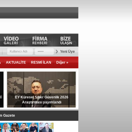
Yeni Üye
A
AKTUALİTE
RESMİ İLAN
Diğer »
İ
EY Küresel Siber Güvenlik 2026
Araştırması yayımlandı
im Gazete