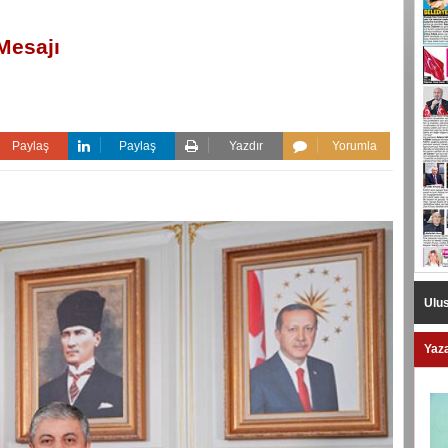
Mesajı
Paylaş
Paylaş
Yazdır
Yorumla
Ulus
Yaza