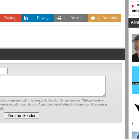
emek
Paylaş
Paylaş
Yazdır
Yorumla
Alın
lar, inançlara saldırı içeren, imla kuralları ile yazılmamış, Türkçe karakter
umlar onaylanmamaktadır. Ayrıca suç teşkil edecek hakaret içerikli yorumlar
ir.