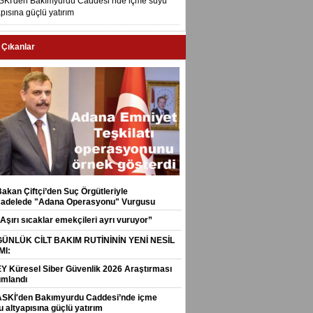
SKİ'den Bakımyurdu Caddesi’nde içme suyu
apısına güçlü yatırım
 Çıkanlar
Bakan Çiftçi’den Suç Örgütleriyle
adelede "Adana Operasyonu" Vurgusu
Aşırı sıcaklar emekçileri ayrı vuruyor”
GÜNLÜK CİLT BAKIM RUTİNİNİN YENİ NESİL
MI:
EY Küresel Siber Güvenlik 2026 Araştırması
ımlandı
ASKİ'den Bakımyurdu Caddesi’nde içme
 altyapısına güçlü yatırım