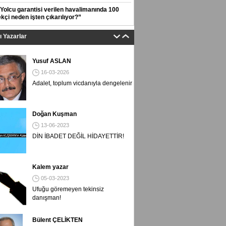
“Yolcu garantisi verilen havalimanında 100
çi neden işten çıkarılıyor?”
tı Yazarlar
Yusuf ASLAN
16-03-2026
Adalet, toplum vicdanıyla dengelenir
Doğan Kuşman
13-06-2023
DİN İBADET DEĞİL HİDAYETTİR!
Kalem yazar
05-03-2023
Ufuğu göremeyen tekinsiz
danışman!
Bülent ÇELİKTEN