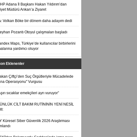
HP Adana İl Başkanı Hakan Yıldırım’dan
yet Müdürü Arıkan’a Ziyaret
v. Volkan Böke bir dönem daha adayım dedi
eyhan Pozantı Otoyul çalışmaları başladı
andex Maps, Türkiye’de kullanıcılar birbirlerini
alarına yardımcı oluyor
Son Eklenenler
akan Çiftçi’den Suç Örgütleriyle Mücadelede
ana Operasyonu" Vurgusu
Aşırı sıcaklar emekçileri ayrı vuruyor”
ÜNLÜK CİLT BAKIM RUTİNİNİN YENİ NESİL
I:
Y Küresel Siber Güvenlik 2026 Araştırması
mlandı