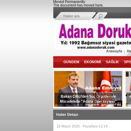
Moved Permanently
The document has moved
here
.
Anasayfa
Ha
GÜNDEM
EKONOMİ
SAĞLIK
SP
Bakan Çiftçi’den Suç Örgütleriyle
“A
Mücadelede "Adana Operasyonu"
Vurgusu
Haber Detayı
18 Mayıs 2026 - Pazartesi 13:14