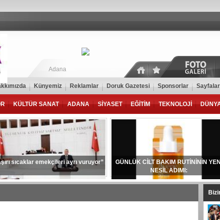
Adana
kkımızda
Künyemiz
Reklamlar
Doruk Gazetesi
Sponsorlar
Sayfalar
OR
KÜLTÜR SANAT
ADANA
SİYASET
EĞİTİM
TEKNOLOJİ
DÜNY
şırı sıcaklar emekçileri ayrı vuruyor”
GÜNLÜK CİLT BAKIM RUTİNİNİN YEN
NESİL ADIMI:
Biz