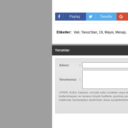
Paylaş
Tweetle
Etiketler:
Vali,
Yavuz'dan,
19,
Mayıs,
Mesajı,
Yorumlar
Adınız
:
Yorumunuz
:
UYARI: Küfür, hakaret, rencide edici cümleler veya ima
kullanılmayan ve tamamı büyük harflerle yazılmış yor
hakkında muhatapları tarafından dava açılabilmekted
Yapılan Yorumlar