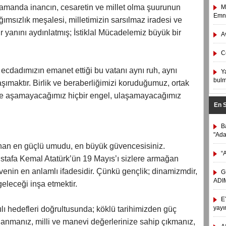
zamanda inancın, cesaretin ve millet olma şuurunun
M
Emni
msızlık meşalesi, milletimizin sarsılmaz iradesi ve
r yanını aydınlatmış; İstiklal Mücadelemiz büyük bir
A
C
ecdadımızın emanet ettiği bu vatanı aynı ruh, aynı
Y
bulm
aşımaktır. Birlik ve beraberliğimizi koruduğumuz, ortak
ece aşamayacağımız hiçbir engel, ulaşamayacağımız
En 
B
"Ad
uzanan en güçlü umudu, en büyük güvencesisiniz.
“
tafa Kemal Atatürk’ün 19 Mayıs’ı sizlere armağan
enin en anlamlı ifadesidir. Çünkü gençlik; dinamizmdir,
G
ADIM
 geleceği inşa etmektir.
E
yayı
lı hedefleri doğrultusunda; köklü tarihimizden güç
onanmanız, milli ve manevi değerlerinize sahip çıkmanız,