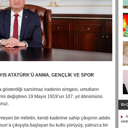
YIS ATATÜRK’Ü ANMA, GENÇLİK VE SPOR
a gösterdiği sarsılmaz iradenin simgesi, umutların
yrini değiştiren 19 Mayıs 1919’un 107. yıl dönümünü
oruz.
En 
A
meyen bir milletin, kendi kaderine sahip çıkışının adıdır.
üret
n’a çıkışıyla başlayan bu kutlu yürüyüş; yalnızca bir