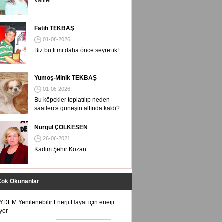
Valiler
Fatih TEKBAŞ
01-08-2026
Biz bu filmi daha önce seyrettik!
Yumoş-Minik TEKBAŞ
01-08-2026
Bu köpekler toplatılıp neden
saatlerce güneşin altında kaldı?
Nurgül ÇÖLKESEN
26-06-2021
Kadim Şehir Kozan
Çok Okunanlar
YDEM Yenilenebilir Enerji Hayat için enerji
iyor