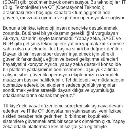
(SOAR) gibi çözümler büyük önem taşıyor. Bu teknolojiler, IT
(Bilgi Teknolojileri) ve OT (Operasyonel Teknoloji)
arasındaki riskli boşluğu kapatarak tüm ağ genelinde
güvenli, mevzuata uyumlu ve görünür operasyonlar sağlıyor.
Bununla birlikte, teknoloji insan direnciyle desteklenmek
zorunda. Bütünsel bir yaklaşımın gerekliliğini vurgulayan
Akkaya, sözlerini şöyle tamamladı: “Yapay zeka, SASE ve
NDR gibi gelişmiş teknolojilere yatırım yapmak kritik öneme
sahip olsa da teknoloji tek başına sihirli bir değnek değildir.
Dayanıklı bir 'insan siber duvarı' inşa etmek için sürekli
güvenlik farkındalığı, eğitim ve beceri geliştirme süreçleri
hayatiyetini koruyor. Ayrıca, yapay zeka destekli konsolide
bir platform yaklaşımının benimsenmesi, aşırı yük altında
çalışan siber güvenlik operasyon ekiplerimizin üzerindeki
muazzam baskıyı hafifletebilir. Tehdit tespiti ve müdahalesini
otomatize ederek, bu ekiplerin sadece günlük yangınları
söndürmek yerine stratejik dayanıklılığa ve uyumluluğa
odaklanmalarına olanak tanıyoruz.”
Türkiye'deki yasal düzenleme süreçleri sıkılaşmaya devam
ederken ve IT ile OT dünyalarının yakınsaması yeni fiziksel
riskleri beraberinde getirirken, birbirinden kopuk eski
sistemlere güvenmek artık bir seçenek olmaktan çıktı. Yapay
zeka odaklı platformları kesintisiz çalışan eğitimiyle