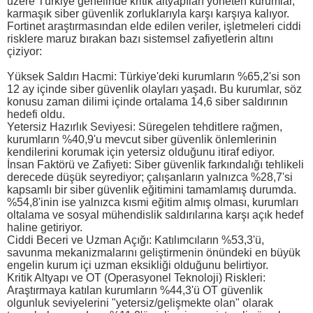
üzere Türkiye genelinde kritik altyapıları yöneten kurumlar,
karmaşık siber güvenlik zorluklarıyla karşı karşıya kalıyor.
Fortinet araştırmasından elde edilen veriler, işletmeleri ciddi
risklere maruz bırakan bazı sistemsel zafiyetlerin altını
çiziyor:
Yüksek Saldırı Hacmi: Türkiye'deki kurumların %65,2'si son
12 ay içinde siber güvenlik olayları yaşadı. Bu kurumlar, söz
konusu zaman dilimi içinde ortalama 14,6 siber saldırının
hedefi oldu.
Yetersiz Hazırlık Seviyesi: Süregelen tehditlere rağmen,
kurumların %40,9'u mevcut siber güvenlik önlemlerinin
kendilerini korumak için yetersiz olduğunu itiraf ediyor.
İnsan Faktörü ve Zafiyeti: Siber güvenlik farkındalığı tehlikeli
derecede düşük seyrediyor; çalışanların yalnızca %28,7'si
kapsamlı bir siber güvenlik eğitimini tamamlamış durumda.
%54,8'inin ise yalnızca kısmi eğitim almış olması, kurumları
oltalama ve sosyal mühendislik saldırılarına karşı açık hedef
haline getiriyor.
Ciddi Beceri ve Uzman Açığı: Katılımcıların %53,3'ü,
savunma mekanizmalarını geliştirmenin önündeki en büyük
engelin kurum içi uzman eksikliği olduğunu belirtiyor.
Kritik Altyapı ve OT (Operasyonel Teknoloji) Riskleri:
Araştırmaya katılan kurumların %44,3'ü OT güvenlik
olgunluk seviyelerini "yetersiz/gelişmekte olan" olarak