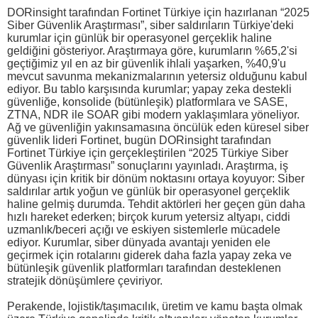
DORinsight tarafından Fortinet Türkiye için hazırlanan “2025
Siber Güvenlik Araştırması”, siber saldırıların Türkiye'deki
kurumlar için günlük bir operasyonel gerçeklik haline
geldiğini gösteriyor. Araştırmaya göre, kurumların %65,2'si
geçtiğimiz yıl en az bir güvenlik ihlali yaşarken, %40,9'u
mevcut savunma mekanizmalarının yetersiz olduğunu kabul
ediyor. Bu tablo karşısında kurumlar; yapay zeka destekli
güvenliğe, konsolide (bütünleşik) platformlara ve SASE,
ZTNA, NDR ile SOAR gibi modern yaklaşımlara yöneliyor.
Ağ ve güvenliğin yakınsamasına öncülük eden küresel siber
güvenlik lideri Fortinet, bugün DORinsight tarafından
Fortinet Türkiye için gerçekleştirilen “2025 Türkiye Siber
Güvenlik Araştırması” sonuçlarını yayınladı. Araştırma, iş
dünyası için kritik bir dönüm noktasını ortaya koyuyor: Siber
saldırılar artık yoğun ve günlük bir operasyonel gerçeklik
haline gelmiş durumda. Tehdit aktörleri her geçen gün daha
hızlı hareket ederken; birçok kurum yetersiz altyapı, ciddi
uzmanlık/beceri açığı ve eskiyen sistemlerle mücadele
ediyor. Kurumlar, siber dünyada avantajı yeniden ele
geçirmek için rotalarını giderek daha fazla yapay zeka ve
bütünleşik güvenlik platformları tarafından desteklenen
stratejik dönüşümlere çeviriyor.
Perakende, lojistik/taşımacılık, üretim ve kamu başta olmak