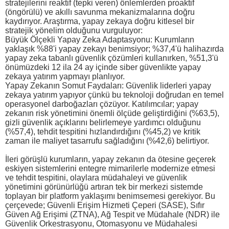
stratejilerini reaktif (tepki veren) önlemlerden proaktif
(öngörülü) ve akıllı savunma mekanizmalarına doğru
kaydırıyor. Araştırma, yapay zekaya doğru kitlesel bir
stratejik yönelim olduğunu vurguluyor:
Büyük Ölçekli Yapay Zeka Adaptasyonu: Kurumların
yaklaşık %88'i yapay zekayı benimsiyor; %37,4'ü halihazırda
yapay zeka tabanlı güvenlik çözümleri kullanırken, %51,3'ü
önümüzdeki 12 ila 24 ay içinde siber güvenlikte yapay
zekaya yatırım yapmayı planlıyor.
Yapay Zekanın Somut Faydaları: Güvenlik liderleri yapay
zekaya yatırım yapıyor çünkü bu teknoloji doğrudan en temel
operasyonel darboğazları çözüyor. Katılımcılar; yapay
zekanın risk yönetimini önemli ölçüde geliştirdiğini (%63,5),
gizli güvenlik açıklarını belirlemeye yardımcı olduğunu
(%57,4), tehdit tespitini hızlandırdığını (%45,2) ve kritik
zaman ile maliyet tasarrufu sağladığını (%42,6) belirtiyor.
İleri görüşlü kurumların, yapay zekanın da ötesine geçerek
eskiyen sistemlerini entegre mimarilerle modernize etmesi
ve tehdit tespitini, olaylara müdahaleyi ve güvenlik
yönetimini görünürlüğü artıran tek bir merkezi sistemde
toplayan bir platform yaklaşımı benimsemesi gerekiyor. Bu
çerçevede; Güvenli Erişim Hizmeti Çeperi (SASE), Sıfır
Güven Ağ Erişimi (ZTNA), Ağ Tespit ve Müdahale (NDR) ile
Güvenlik Orkestrasyonu, Otomasyonu ve Müdahalesi