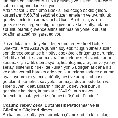
tanımlarken, sadece %11,3'ü gelişmiş ve sistemli süreçlere
sahip olduğunu ifade ediyor.
Artan Yasal Düzenleme Baskısı: Geleceğe bakıldığında,
kurumların %68,7'si sektörel düzenlemelerin ve uyumluluk
gereksinimlerinin artmasını bekliyor. Bu durum, yakın
gelecekte veri egemenliğine, güvene ve kritik altyapıların
zorunlu olarak güvence altına alınmasına yönelik ulusal
odağın artacağına işaret ediyor.
Bu zorlukların ciddiyetini değerlendiren Fortinet Bölge
Direktörü Arzu Akkaya şunları söyledi: “Bugün siber suçlar,
son derece organize bir 'büyük sektöre' dönüşmüş durumda.
Tehdit aktörleri; savunma tarafının geleneksel avantajlarını
sarsmak için artık otomasyonu, ticarileşmiş araçları ve yapay
zekayı sistemli bir şekilde kullanıyor. Saldırganlar daha hızlı
ve daha verimli hareket ederken, kurumların sadece duruma
ayak uydurması yetmez; dönüşmesi ve adapte olması
gerekir. Siber tehdit seviyeleri artmaya devam ederken ve
siber güvenlik altyapılarının olgunluk seviyesi bunun
gerisinde kalırken, kurumların %40,9'unun mevcut
önlemlerini hala yetersiz görmesi düşündürücüdür.”
Çözüm: Yapay Zeka, Bütünleşik Platformlar ve İş
Gücünün Güçlendirilmesi
Bu katlanarak büyüyen sorunları çözmek adına kurumlar,