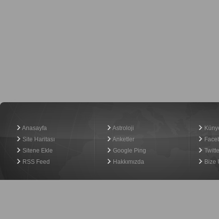
Haber Yazılımı
Anasayfa
Astroloji
Küny
Site Haritası
Anketler
Face
Sitene Ekle
Google Ping
Twitte
RSS Feed
Hakkımızda
Bize 