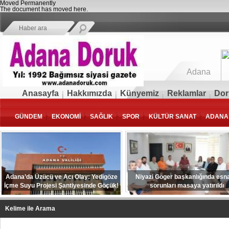
Moved Permanently
The document has moved
here
.
Adana
Anasayfa
Hakkımızda
Künyemiz
Reklamlar
Dor
GÜNDEM
EKONOMİ
SAĞLIK
SPOR
KÜLTÜR SANAT
ADANA
Adana’da Üzücü ve Acı Olay: Yedigöze
Niyazi Göger başkanlığında esna
İçme Suyu Projesi Şantiyesinde Göçük!
sorunları masaya yatırıldı
Kelime ile Arama