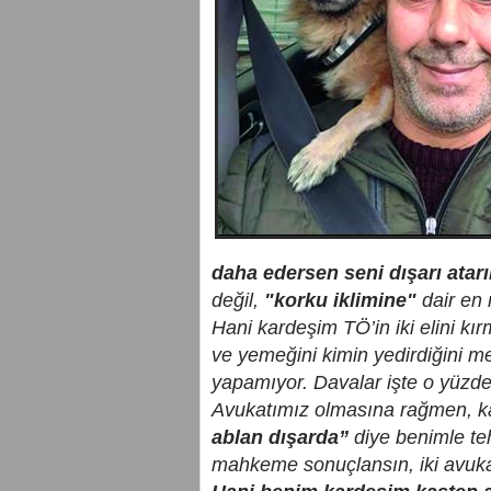
daha edersen seni dışarı atar
değil,
"korku iklimine"
dair en 
Hani kardeşim TÖ’in iki elini kırm
ve yemeğini kimin yedirdiğini me
yapamıyor. Davalar işte o yüzd
Avukatımız olmasına rağmen, ka
ablan dışarda”
diye benimle teh
mahkeme sonuçlansın, iki avuk