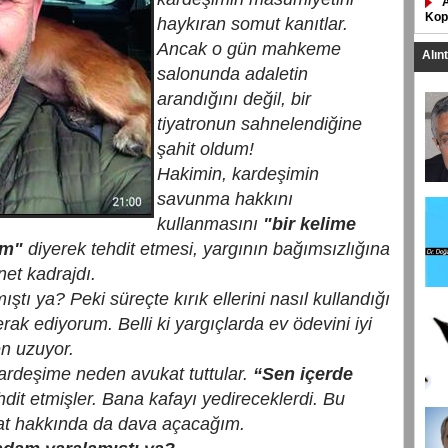
Kop
haykıran somut kanıtlar.
Ancak o gün mahkeme
Alın
salonunda adaletin
arandığını değil, bir
tiyatronun sahnelendiğine
şahit oldum!
Hakimin, kardeşimin
savunma hakkını
kullanmasını
"bir kelime
ım"
diyerek tehdit etmesi, yargının bağımsızlığına
net kadrajdı.
ıştı ya? Peki süreçte kırık ellerini nasıl kullandığı
rak ediyorum. Belli ki yargıçlarda ev ödevini iyi
en uzuyor.
rdeşime neden avukat tuttular.
“Sen içerde
dit etmişler. Bana kafayı yedireceklerdi. Bu
at hakkında da dava açacağım.