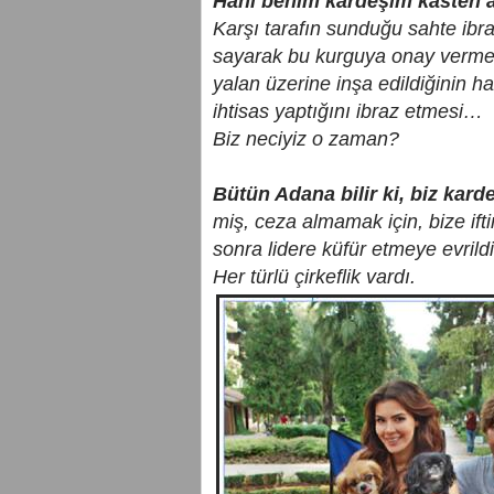
Hani benim kardeşim kasten 
Karşı tarafın sunduğu sahte ibra
sayarak bu kurguya onay vermesi
yalan üzerine inşa edildiğinin h
ihtisas yaptığını ibraz etmesi…
Biz neciyiz o zaman?
Bütün Adana bilir ki, biz kard
miş, ceza almamak için, bize ift
sonra lidere küfür etmeye evrild
Her türlü çirkeflik vardı.