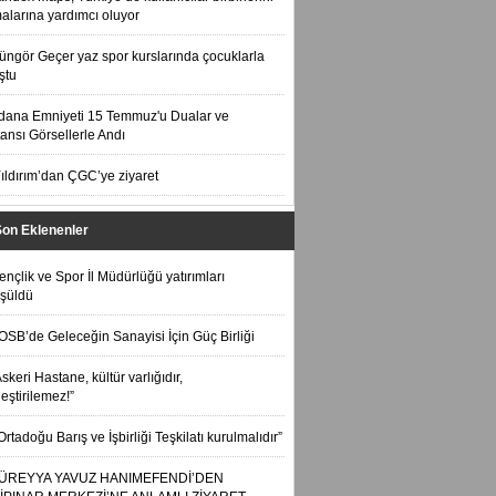
alarına yardımcı oluyor
üngör Geçer yaz spor kurslarında çocuklarla
ştu
dana Emniyeti 15 Temmuz'u Dualar ve
ansı Görsellerle Andı
ıldırım’dan ÇGC’ye ziyaret
Son Eklenenler
ençlik ve Spor İl Müdürlüğü yatırımları
şüldü
OSB’de Geleceğin Sanayisi İçin Güç Birliği
skeri Hastane, kültür varlığıdır,
leştirilemez!”
Ortadoğu Barış ve İşbirliği Teşkilatı kurulmalıdır”
ÜREYYA YAVUZ HANIMEFENDİ’DEN