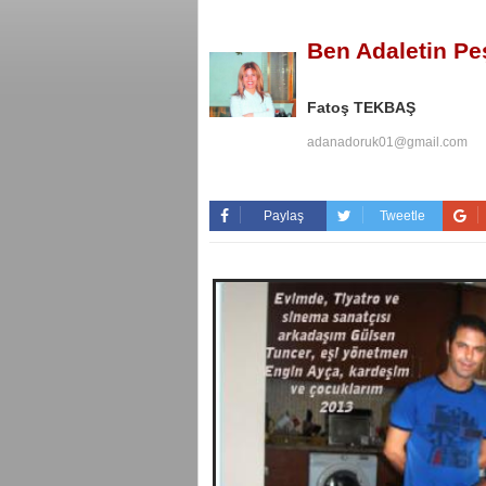
Ben Adaletin P
Fatoş TEKBAŞ
adanadoruk01@gmail.com
Paylaş
Tweetle