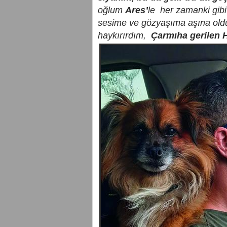
oğlum
Ares’
le her zamanki gib
sesime ve gözyaşıma aşına oldu
haykırırdım,
Çarmıha gerilen Hz