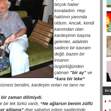
birçok haber
kovaladım. Hep
haklının yanında
oldum. Ancak, kendi
kanımdan olan
kardeşimin başına
gelenler, adaletin
sadece bir kavram
değil, bazen bir
insanın
özgürlüğünden
çalınan
"bir ay"
ve
“kara bir leke”
 öznesi bendim, kardeşim onları ne tanır ne
En 
 bir zaman dilimiydi.
A
 bir tek türkü vardı,
“Ne ağlarsın benim zülfü
çer ağlama”
diye sabahın erken saatlerinde
Y