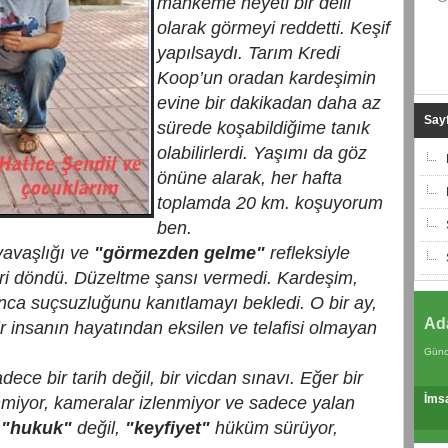
mahkeme heyeti bir delil
olarak görmeyi reddetti. Keşif
yapılsaydı. Tarım Kredi
Koop’un oradan kardeşimin
evine bir dakikadan daha az
Sayf
sürede koşabildiğime tanık
olabilirlerdi. Yaşımı da göz
önüne alarak, her hafta
toplamda 20 km. koşuyorum
ben.
yavaşlığı ve
"görmezden gelme"
refleksiyle
ri döndü. Düzeltme şansı vermedi. Kardeşim,
ca suçsuzluğunu kanıtlamayı bekledi. O bir ay,
Ad
ir insanın hayatından eksilen ve telafisi olmayan
Günc
ce bir tarih değil, bir vicdan sınavı. Eğer bir
İms
nmiyor, kameralar izlenmiyor ve sadece yalan
"hukuk"
değil,
"keyfiyet"
hüküm sürüyor,