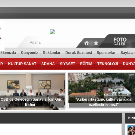
Adana
kkımızda
Künyemiz
Reklamlar
Doruk Gazetesi
Sponsorlar
Sayfalar
OR
KÜLTÜR SANAT
ADANA
SİYASET
EĞİTİM
TEKNOLOJİ
DÜNY
OSB’de Geleceğin Sanayisi İçin Güç
“Askeri Hastane, kültür varlığıdır,
Birliği
özelleştirilemez!”
Biz