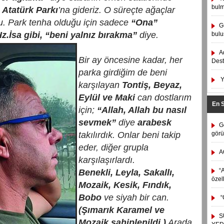
bulm
i
Atatürk Parkı
’na gideriz. O süreçte ağaçlar
. Park tenha olduğu için sadece
“Ona”
G
.İsa gibi, “beni yalnız bırakma”
diye.
bulu
A
Bir ay öncesine kadar, her
Dest
parka girdiğim de beni
Y
karşılayan
Tontiş, Beyaz,
Eylül ve Maki
can dostlarım
En 
için;
“Allah, Allah bu nasıl
sevmek”
diye
arabesk
G
takılırdık. Onlar beni takip
görü
eder, diğer grupla
A
karşılaşırlardı.
“A
Benekli, Leyla, Sakallı,
özel
Mozaik, Kesik, Fındık,
Bobo
ve siyah bir can.
“
(Şımarık Karamel ve
S
Mozaik sahiplenildi.)
Arada