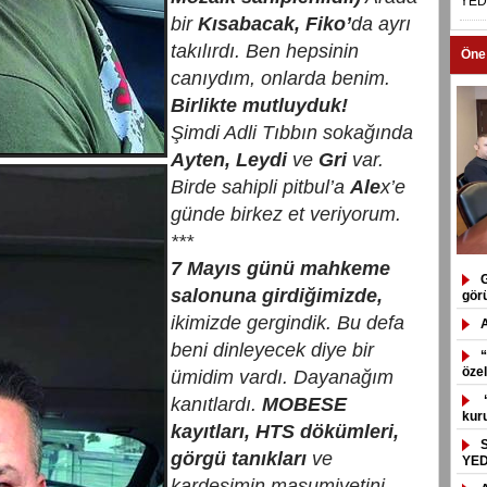
YED
bir
Kısabacak, Fiko’
da ayrı
takılırdı. Ben hepsinin
Öne
canıydım, onlarda benim.
Birlikte mutluyduk!
Şimdi Adli Tıbbın sokağında
Ayten, Leydi
ve
Gri
var.
Birde sahipli pitbul’a
Ale
x’e
günde birkez et veriyorum.
***
7 Mayıs günü mahkeme
G
salonuna girdiğimizde,
gör
ikimizde gergindik. Bu defa
beni dinleyecek diye bir
“
özel
ümidim vardı. Dayanağım
“
kanıtlardı.
MOBESE
kuru
kayıtları, HTS dökümleri,
görgü tanıkları
ve
YED
kardeşimin masumiyetini