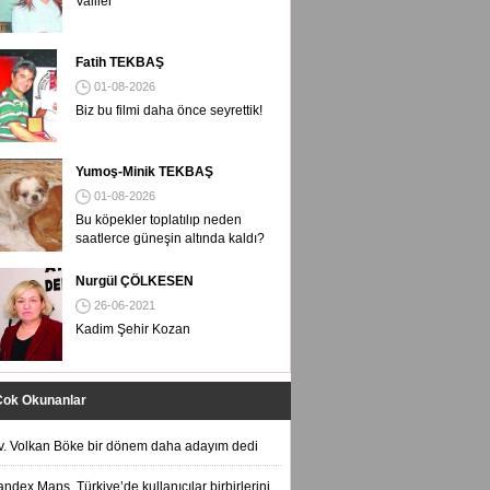
Valiler
Fatih TEKBAŞ
01-08-2026
Biz bu filmi daha önce seyrettik!
Yumoş-Minik TEKBAŞ
01-08-2026
Bu köpekler toplatılıp neden
saatlerce güneşin altında kaldı?
Nurgül ÇÖLKESEN
26-06-2021
Kadim Şehir Kozan
Çok Okunanlar
v. Volkan Böke bir dönem daha adayım dedi
andex Maps, Türkiye’de kullanıcılar birbirlerini