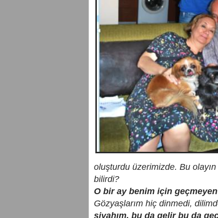
oluşturdu üzerimizde. Bu olayın
bilirdi?
O bir ay benim için geçmeyen
Gözyaşlarım hiç dinmedi, dilimde
siyahım, bu da gelir bu da ge