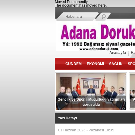
Moved Permanently
The document has moved
here
.
Anasayfa
Ha
GÜNDEM
EKONOMİ
SAĞLIK
SP
Gençlik ve Spor İl Müdürlüğü yatırımları
A
görüşüldü
Yazı Detayı
01 Haziran 2026 - Pazartesi 10:35