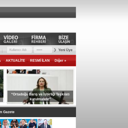
Yeni Üye
A
AKTUALİTE
RESMİ İLAN
Diğer »
“Ortadoğu Barış ve İşbirliği Teşkilatı
kurulmalıdır”
im Gazete