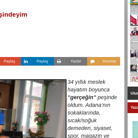
eşindeyim
Paylaş
Paylaş
Yazdır
Yorumla
34 yıllık meslek
hayatım boyunca
Ulus
"gerçeğin"
peşinde
oldum. Adana’nın
Yaza
sokaklarında,
sıcak/soğuk
demeden, siyaset,
spor, magazin ve