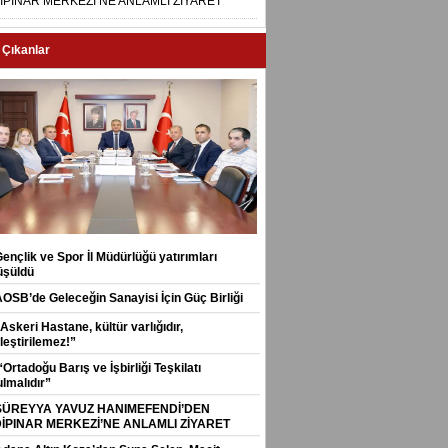
İPINAR MERKEZİ’NE ANLAMLI ZİYARET
 Çıkanlar
ençlik ve Spor İl Müdürlüğü yatırımları
üşüldü
AOSB’de Geleceğin Sanayisi İçin Güç Birliği
Askeri Hastane, kültür varlığıdır,
leştirilemez!”
Ortadoğu Barış ve İşbirliği Teşkilatı
lmalıdır”
SÜREYYA YAVUZ HANIMEFENDİ’DEN
İPINAR MERKEZİ’NE ANLAMLI ZİYARET