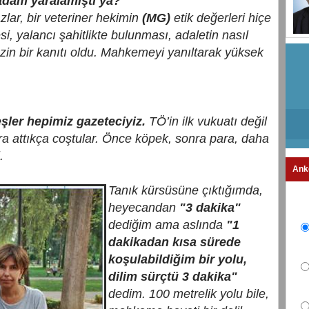
adam yaralamıştı ya?
zlar, bir veteriner hekimin
(MG)
etik değerleri hiçe
, yalancı şahitlikte bulunması, adaletin nasıl
azin bir kanıtı oldu. Mahkemeyi yanıltarak yüksek
eşler hepimiz gazeteciyiz.
TÖ’in ilk vukuatı değil
ira attıkça coştular. Önce köpek, sonra para, daha
i.
Ank
Tanık kürsüsüne çıktığımda,
heyecandan
"3 dakika"
dediğim ama aslında
"1
dakikadan kısa sürede
koşulabildiğim bir yolu,
dilim sürçtü 3 dakika"
dedim. 100 metrelik yolu bile,