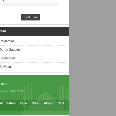
alar
Reklamlar
Doruk Gazetesi
Sponsorlar
Sayfalar
ana
elleme: 06.07.2022
ak
Sabah
Öğle
İkindi
Akşam
Yatsı