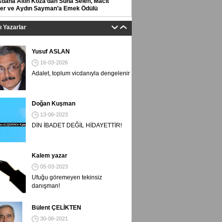
Adana Altın Koza’dan Suna Selen, Macit
er ve Aydın Sayman’a Emek Ödülü
tı Yazarlar
Yusuf ASLAN
16-03-2026
Adalet, toplum vicdanıyla dengelenir
Doğan Kuşman
13-06-2023
DİN İBADET DEĞİL HİDAYETTİR!
Kalem yazar
05-03-2023
Ufuğu göremeyen tekinsiz
danışman!
Bülent ÇELİKTEN
30-06-2021