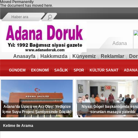
Moved Permanently
The document has moved
here
.
Adana
Anasayfa
Hakkımızda
Künyemiz
Reklamlar
Dor
GÜNDEM
EKONOMİ
SAĞLIK
SPOR
KÜLTÜR SANAT
ADANA
Adana’da Üzücü ve Acı Olay: Yedigöze
Niyazi Göger başkanlığında esna
İçme Suyu Projesi Şantiyesinde Göçük!
sorunları masaya yatırıldı
Kelime ile Arama