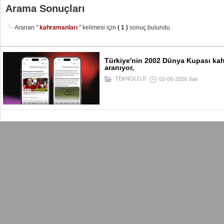
Arama Sonuçları
Aranan "
kahramanları
" kelimesi için
( 1 )
sonuç bulundu.
Türkiye'nin 2002 Dünya Kupası ka
aranıyor,
TEKNOLOJİ
02-06-2026 Salı