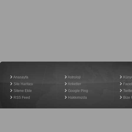
Haber Yazılımı
Anasayfa
Astroloji
Küny
Site Haritası
Anketler
Face
Sitene Ekle
Google Ping
Twitte
RSS Feed
Hakkımızda
Bize 