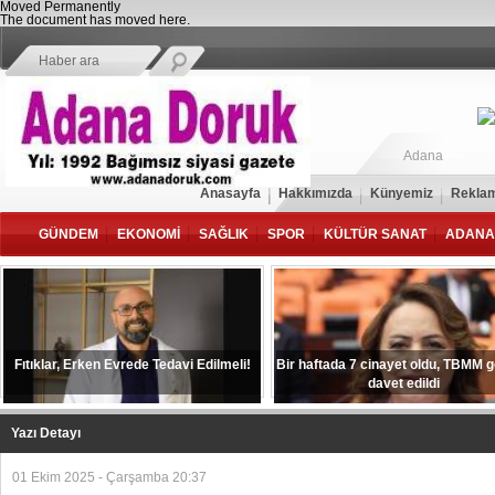
Moved Permanently
The document has moved
here
.
Adana
Anasayfa
Hakkımızda
Künyemiz
Reklam
GÜNDEM
EKONOMİ
SAĞLIK
SPOR
KÜLTÜR SANAT
ADANA
Fıtıklar, Erken Evrede Tedavi Edilmeli!
Bir haftada 7 cinayet oldu, TBMM 
davet edildi
Yazı Detayı
01 Ekim 2025 - Çarşamba 20:37