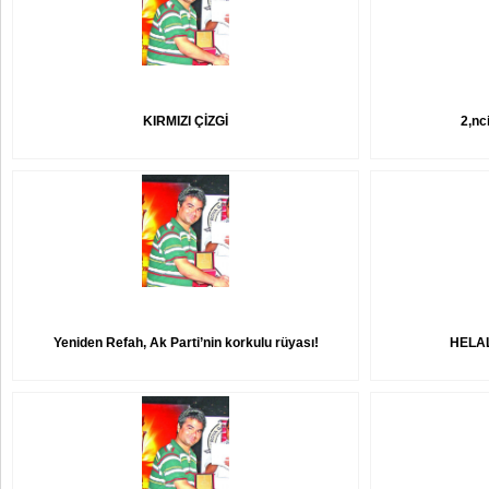
KIRMIZI ÇİZGİ
2,nc
Yeniden Refah, Ak Parti’nin korkulu rüyası!
HELA