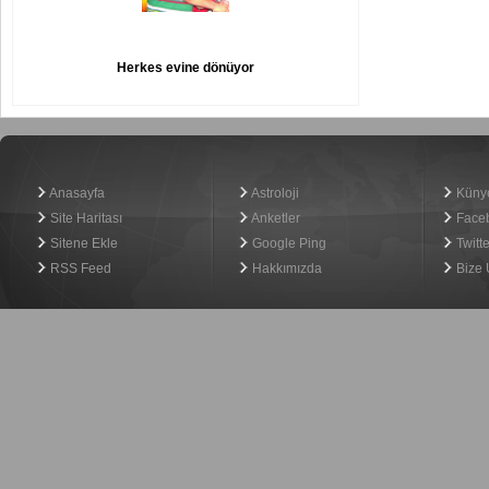
Herkes evine dönüyor
Haber Yazılımı
Anasayfa
Astroloji
Küny
Site Haritası
Anketler
Face
Sitene Ekle
Google Ping
Twitte
RSS Feed
Hakkımızda
Bize 