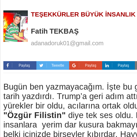
TEŞEKKÜRLER BÜYÜK İNSANLIK
Fatih TEKBAŞ
adanadoruk01@gmail.com
Paylaş
Tweetle
Paylaş
Paylaş
Bugün ben yazmayacağım. İşte bu g
tarih yazdırdı. Trump’a geri adım attır
yürekler bir oldu, acılarına ortak ol
"Özgür Filistin"
diye tek ses oldu.
insanlara yerim dar kusura bakmayı
belki içinizde birşeyler kıbırdar. Hay