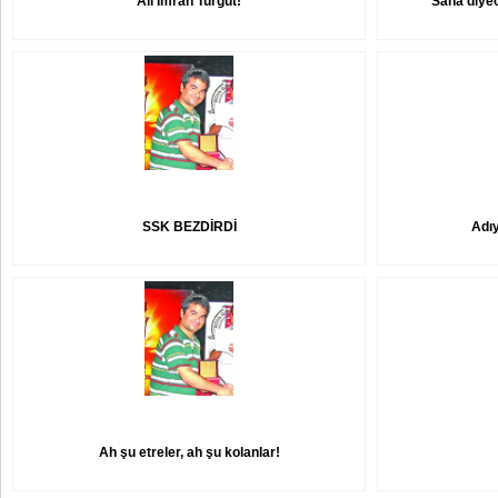
Ali İmran Turgut!
Sana diye
SSK BEZDİRDİ
Adı
Ah şu etreler, ah şu kolanlar!