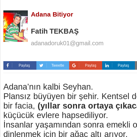
Adana Bitiyor
Fatih TEKBAŞ
adanadoruk01@gmail.com
Paylaş
Tweetle
Paylaş
Paylaş
Adana’nın kalbi Seyhan.
Plansız büyüyen bir şehir. Kentsel
bir facia,
(yıllar sonra ortaya çıkac
küçücük evlere hapsediliyor.
İnsanlar yaşamından sonra emekli o
dinlenmek için bir ağaç altı arıyor.