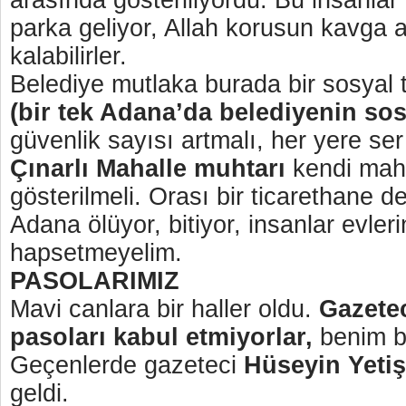
arasında gösteriliyordu. Bu insanlar
parka geliyor, Allah korusun kavga 
kalabilirler.
Belediye mutlaka burada bir sosyal te
(bir tek Adana’da belediyenin sos
güvenlik sayısı artmalı, her yere se
Çınarlı Mahalle muhtarı
kendi maha
gösterilmeli. Orası bir ticarethane de
Adana ölüyor, bitiyor, insanlar evler
hapsetmeyelim.
PASOLARIMIZ
Mavi canlara bir haller oldu.
Gazetec
pasoları kabul etmiyorlar,
benim b
Geçenlerde gazeteci
Hüseyin Yetiş
geldi.