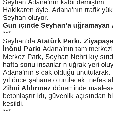
Seyhan Adana’nın kalbi demiştim.
Hakikaten öyle, Adana’nın trafik y
Seyhan oluyor.
Gün içinde Seyhan’a uğramayan 
***
Seyhan’da
Atatürk Parkı, Ziyapaş
İnönü Parkı
Adana’nın tam merkezi
Merkez Park, Seyhan Nehri kıyısında
hafta sonu insanların uğrak yeri oluy
Adana’nın sıcak olduğu unutularak,
yıl önce şahane oturulacak, nefes al
Zihni Aldırmaz
döneminde maalesef
betonlaştırıldı, güvenlik açısından b
kesildi.
***