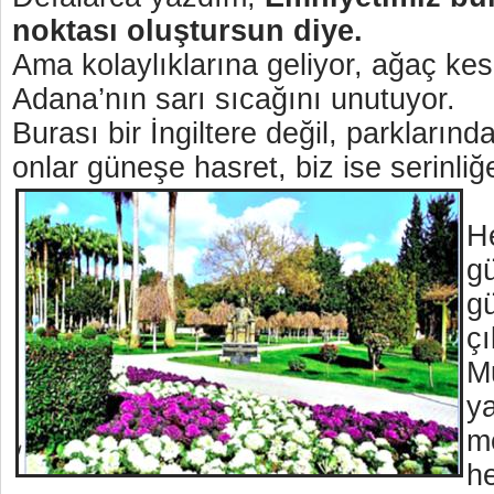
noktası oluştursun diye.
Ama kolaylıklarına geliyor, ağaç kesi
Adana’nın sarı sıcağını unutuyor.
Burası bir İngiltere değil, parkların
onlar güneşe hasret, biz ise serinli
He
g
gü
çı
M
y
m
h