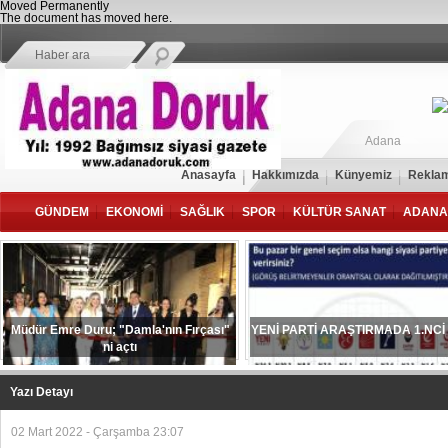
Moved Permanently
The document has moved
here
.
Adana
Anasayfa
Hakkımızda
Künyemiz
Reklam
GÜNDEM
EKONOMİ
SAĞLIK
SPOR
KÜLTÜR SANAT
ADANA
Müdür Emre Duru; "Damla'nın Fırçası"
YENİ PARTİ ARAŞTIRMADA 1.NCİ 
ni açtı
Yazı Detayı
02 Mart 2022 - Çarşamba 23:07