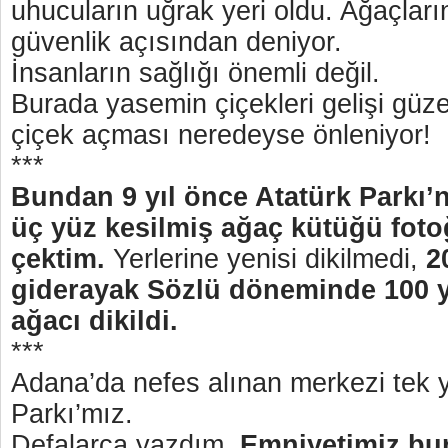
uhucuların uğrak yeri oldu. Ağaçları
güvenlik açısından deniyor.
İnsanların sağlığı önemli değil.
Burada yasemin çiçekleri gelişi güze
çiçek açması neredeyse önleniyor!
***
Bundan 9 yıl önce Atatürk Parkı’
üç yüz kesilmiş ağaç kütüğü fotoğ
çektim.
Yerlerine yenisi dikilmedi,
2
giderayak Sözlü döneminde 100 y
ağacı dikildi.
***
Adana’da nefes alınan merkezi tek y
Parkı’mız.
Defalarca yazdım,
Emniyetimiz bur