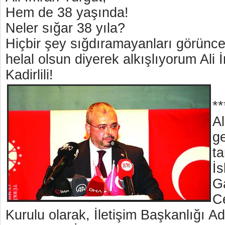
Hem de 38 yaşında!
Neler sığar 38 yıla?
Hiçbir şey sığdıramayanları görünc
helal olsun diyerek alkışlıyorum Ali
Kadirlili!
**
Al
ge
ta
İ
G
C
Kurulu olarak, İletişim Başkanlığı 