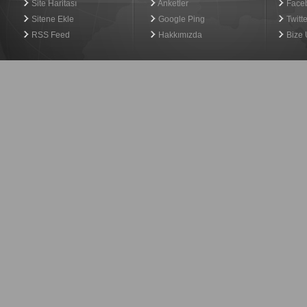
Site Haritası
Anketler
Face
Sitene Ekle
Google Ping
Twitte
RSS Feed
Hakkımızda
Bize 