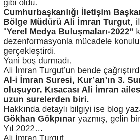
gibi oldu.
Cumhurbaşkanlığı İletişim Başka
Bölge Müdürü Ali İmran Turgut
, 
"
Yerel Medya Buluşmaları-2022"
dezenformasyonla mücadele konulu
gerçekleştirdi.
Yani boş durmadı.
Ali İmran Turgut’un bende çağrıştırdı
Al-i İmran Suresi, Kur’an’ın 3. Su
oluşuyor. Kısacası Ali İmran ailesi
uzun surelerden biri.
Hakkında detaylı bilgiyi ise blog yaza
Gökhan Gökpınar
yazmış, gelin bi
Yıl 2022…
Ali İmran Turgut,