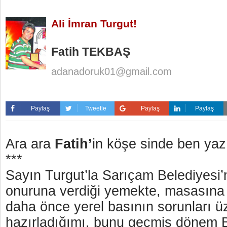
Ali İmran Turgut!
Fatih TEKBAŞ
adanadoruk01@gmail.com
Paylaş
Tweetle
Paylaş
Paylaş
Ara ara
Fatih’
in köşe sinde ben ya
***
Sayın Turgut’la Sarıçam Belediyesi’n
onuruna verdiği yemekte, masasına g
daha önce yerel basının sorunları üz
hazırladığımı, bunu geçmiş dönem 