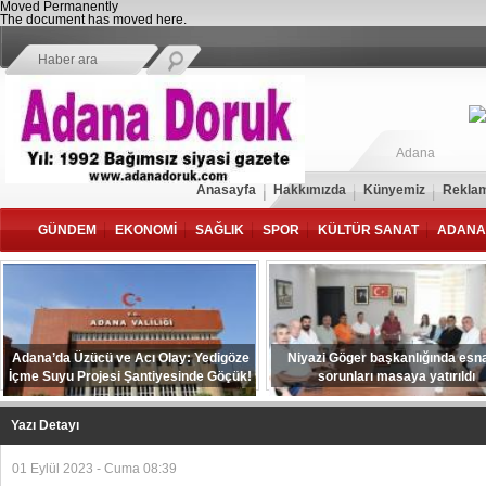
Moved Permanently
The document has moved
here
.
Adana
Anasayfa
Hakkımızda
Künyemiz
Reklam
GÜNDEM
EKONOMİ
SAĞLIK
SPOR
KÜLTÜR SANAT
ADANA
Adana’da Üzücü ve Acı Olay: Yedigöze
Niyazi Göger başkanlığında esna
İçme Suyu Projesi Şantiyesinde Göçük!
sorunları masaya yatırıldı
Yazı Detayı
01 Eylül 2023 - Cuma 08:39