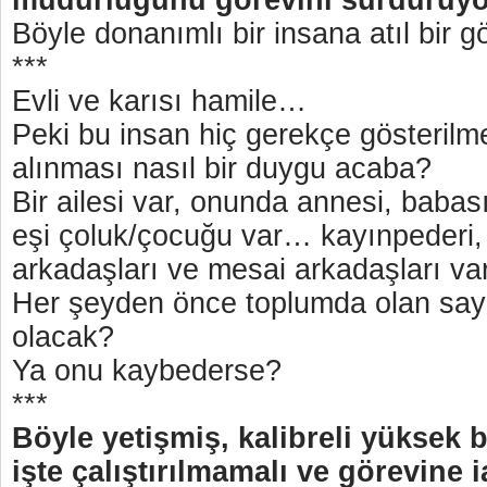
müdürlüğünü görevini sürdürüy
Böyle donanımlı bir insana atıl bir g
***
Evli ve karısı hamile…
Peki bu insan hiç gerekçe gösteril
alınması nasıl bir duygu acaba?
Bir ailesi var, onunda annesi, babası
eşi çoluk/çocuğu var… kayınpederi,
arkadaşları ve mesai arkadaşları va
Her şeyden önce toplumda olan sayg
olacak?
Ya onu kaybederse?
***
Böyle yetişmiş, kalibreli yüksek bi
işte çalıştırılmamalı ve görevine 